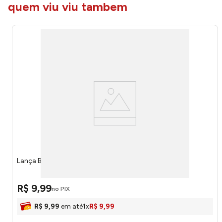
quem viu viu tambem
Lança Bolhas Spiderman Ref.YD764 Etitoys
R$
9
,
99
no PIX
R$
9
,
99
em até
1
x
R$
9
,
99