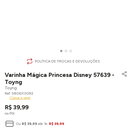
POLÍTICA DE TROCAS E DEVOLUÇÕES
Varinha Mágica Princesa Disney 57639 -
Toyng
Toyng
5806313092
Clique e veja!
R$
39
,
99
no PIX
Ou
R$
39
,
99
até
1
x
R$
39
,
99