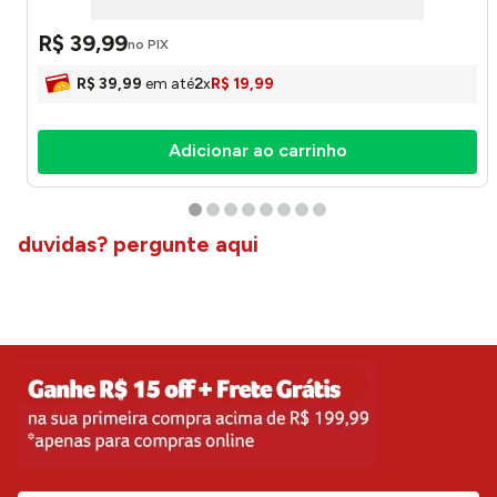
R$
39
,
99
no PIX
R$
39
,
99
em até
2
x
R$
19
,
99
Adicionar ao carrinho
duvidas? pergunte aqui