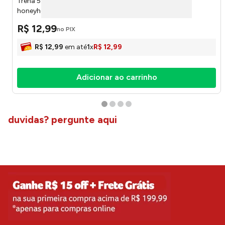
Trena 5 Métros Plástico Pp, Ferro 5x2,5cm LM4277 -
honeyhome
R$
12
,
99
no PIX
R$
12
,
99
em até
1
x
R$
12
,
99
Adicionar ao carrinho
duvidas? pergunte aqui