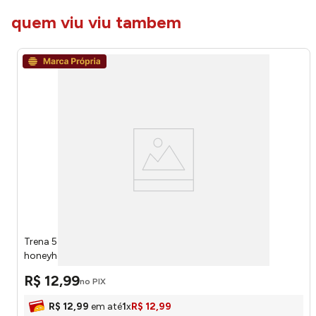
quem viu viu tambem
Trena 5 Métros Plástico Pp, Ferro 5x2,5cm LM4277 -
honeyhome
R$
12
,
99
no PIX
R$
12
,
99
em até
1
x
R$
12
,
99