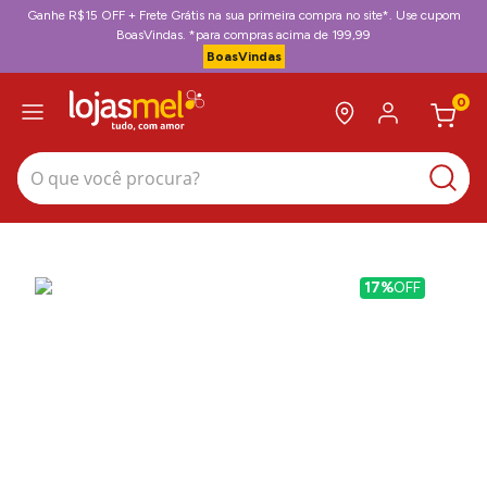
Ganhe R$15 OFF + Frete Grátis na sua primeira compra no site*. Use cupom
BoasVindas. *para compras acima de 199,99
BoasVindas
0
O que você procura?
17%
OFF