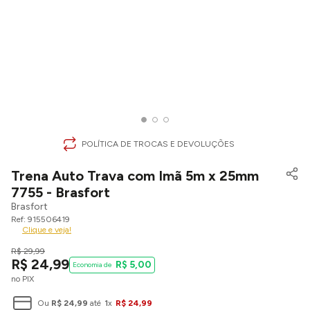
POLÍTICA DE TROCAS E DEVOLUÇÕES
Trena Auto Trava com Imã 5m x 25mm
7755 - Brasfort
Brasfort
915506419
Clique e veja!
R$
29
,
99
R$
24
,
99
R$
5
,
00
no PIX
Ou
R$
24
,
99
até
1
x
R$
24
,
99