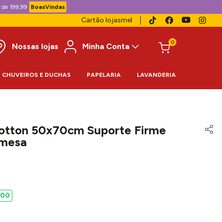
 de 199,99
BoasVindas
Cartão lojasmel
0
Nossas lojas
Minha Conta
CHUVEIROS E DUCHAS
PAPELARIA
LAVANDERIA
Cotton 50x70cm Suporte Firme
amesa
00