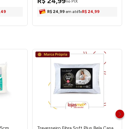
R$
24
,
99
no PIX
,
49
R$
24
,
99
em até
1
x
R$
24
,
99
65cm
Travesseiro Fibra Soft Plus Bela Casa