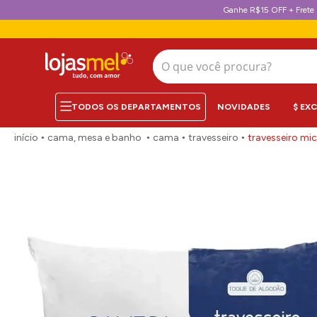
Ganhe R$15 OFF + Frete 
O que você procura?
NOVIDADES
$ EX
cama, mesa e banho
cama
travesseiro
travesseiro m