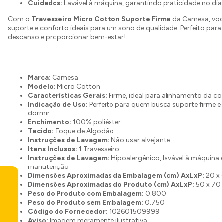
Cuidados:
Lavável à máquina, garantindo praticidade no dia 
Com o
Travesseiro Micro Cotton Suporte Firme
da Camesa, voc
suporte e conforto ideais para um sono de qualidade. Perfeito para
descanso e proporcionar bem-estar!
Marca:
Camesa
Modelo:
Micro Cotton
Características Gerais:
Firme, ideal para alinhamento da co
Indicação de Uso:
Perfeito para quem busca suporte firme e
dormir
Enchimento:
100% poliéster
Tecido:
Toque de Algodão
Instruções de Lavagem:
Não usar alvejante
Itens Inclusos:
1 Travesseiro
Instruções de Lavagem:
Hipoalergênico, lavável à máquina e
manutenção
Dimensões Aproximadas da Embalagem (cm) AxLxP:
20 x 
Dimensões Aproximadas do Produto (cm) AxLxP:
50 x 70
Peso do Produto com Embalagem:
0.800
Peso do Produto sem Embalagem:
0.750
Código do Fornecedor:
102601509999
Aviso:
Imagem meramente ilustrativa