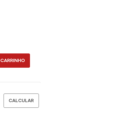
9
 CARRINHO
CALCULAR