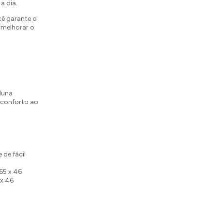
a dia.
ê garante o
 melhorar o
luna
 conforto ao
 de fácil
65 x 46
 x 46