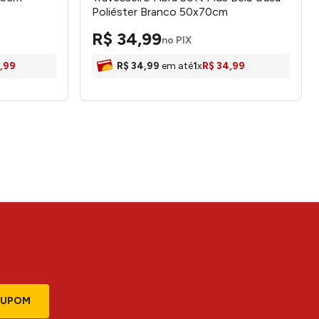
Poliéster Branco 50x70cm
LM3106BEL - honeyhome
R$
34
,
99
no PIX
,
99
R$
34
,
99
em até
1
x
R$
34
,
99
CUPOM