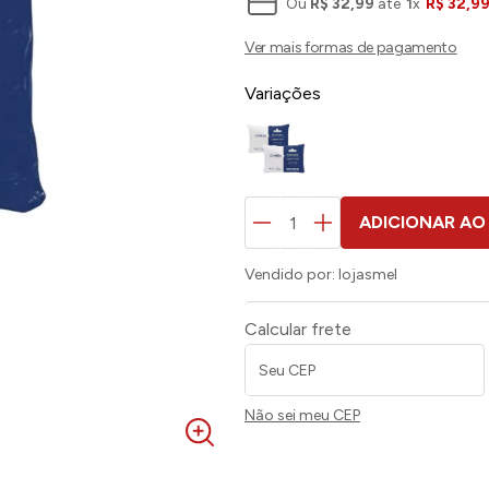
Ou
R$
32
,
99
até
1
x
R$
32
,
9
Variações
ADICIONAR AO
Vendido por:
lojasmel
Calcular frete
Não sei meu CEP