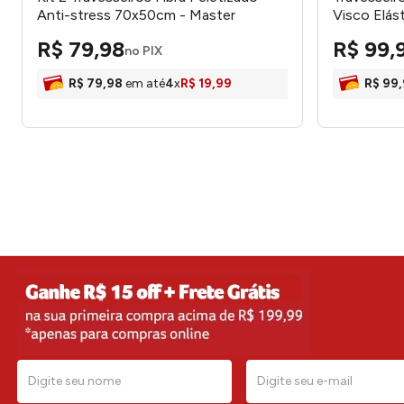
Anti-stress 70x50cm - Master
Visco Elás
Comfort
Comfort
R$
79
,
98
R$
99
,
no PIX
R$
79
,
98
em até
4
x
R$
19
,
99
R$
99
,