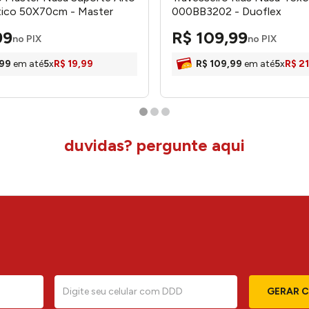
tico 50X70cm - Master
000BB3202 - Duoflex
99
R$
109
,
99
no PIX
no PIX
99
em até
5
x
R$
19
,
99
R$
109
,
99
em até
5
x
R$
21
duvidas? pergunte aqui
GERAR 