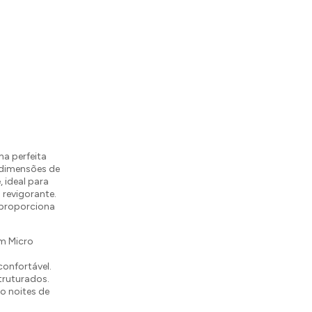
a perfeita
 dimensões de
 ideal para
revigorante.
 proporciona
em Micro
onfortável.
truturados.
o noites de