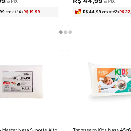
99
R$
44
,
99
no PIX
no PIX
99
em até
4
x
R$
19
,
99
R$
44
,
99
em até
2
x
R$
22
o Master Nasa Suporte Alto
Travesseiro Kids Nasa 45x