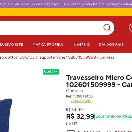
Grátis na sua primeira compra no site*. Use cupom BoasVindas. *para compras acima
CLUSIVO SITE
MARCA PRÓPRIA
INVERNO
DIA DOS PAIS
icro cotton 50x70cm suporte firme 102601509999 - camesa
6%
OFF
Travesseiro Micro 
102601509999 - C
Camesa
1315872466
Clique e veja!
R$
34
,
99
R$
32
,
99
R$
2
,
no PIX