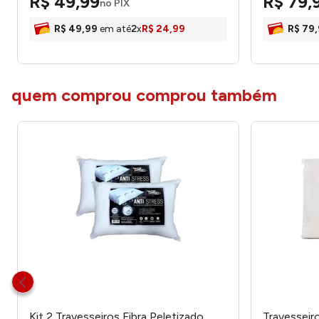
R$
49
,
99
R$
79
,
no PIX
R$
49
,
99
em até
2
x
R$
24
,
99
R$
79
,
quem comprou comprou também
Kit 2 Travesseiros Fibra Peletizado
Travesseir