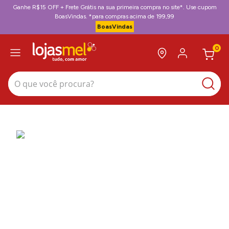
Ganhe R$15 OFF + Frete Grátis na sua primeira compra no site*. Use cupom
BoasVindas. *para compras acima de 199,99
BoasVindas
0
O que você procura?