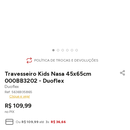
POLÍTICA DE TROCAS E DEVOLUÇÕES
Travesseiro Kids Nasa 45x65cm
000BB3202 - Duoflex
Duoflex
5636935865
Clique e veja!
R$
109
,
99
no PIX
Ou
R$
109
,
99
até
3
x
R$
36
,
66