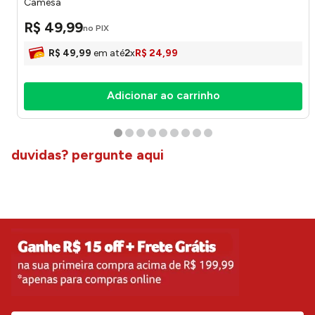
Camesa
R$
49
,
99
no PIX
R$
49
,
99
em até
2
x
R$
24
,
99
Adicionar ao carrinho
duvidas? pergunte aqui