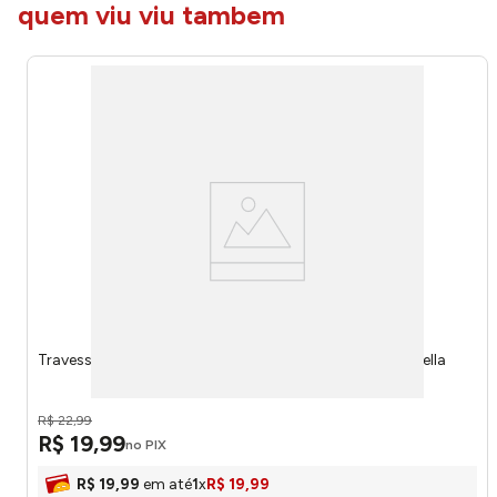
quem viu viu tambem
Travesseiro Matelado 45x65cm Poliéster 2410 - Decorella
R$
22
,
99
R$
19
,
99
no PIX
R$
19
,
99
em até
1
x
R$
19
,
99