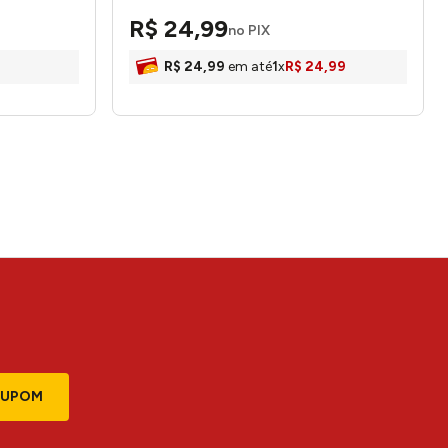
honeyhome
R$
24
,
99
no PIX
R$
24
,
99
em até
1
x
R$
24
,
99
CUPOM