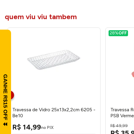
quem viu viu tambem
28%
OFF
Travessa de Vidro 25x13x2,2cm 6205 -
Travessa R
Be10
PSB Verme
Fratelli
R$
14
,
99
R$
49
,
99
no PIX
R$
35
,