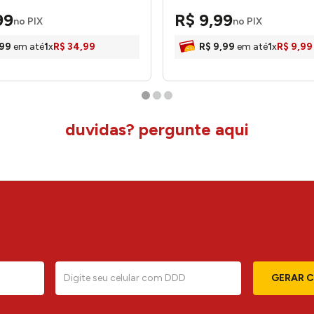
99
R$
9
,
99
no PIX
no PIX
99
em até
1
x
R$
34
,
99
R$
9
,
99
em até
1
x
R$
9
,
99
duvidas? pergunte aqui
GERAR 