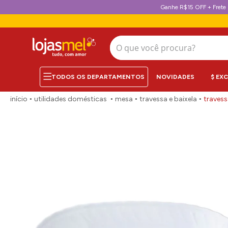
Ganhe R$15 OFF + Frete 
O que você procura?
NOVIDADES
$ EX
utilidades domésticas
mesa
travessa e baixela
travess