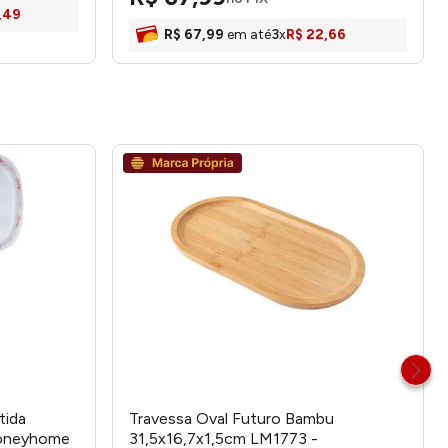
,
49
R$
67
,
99
em até
3
x
R$
22
,
66
tida
Travessa Oval Futuro Bambu
honeyhome
31,5x16,7x1,5cm LM1773 -