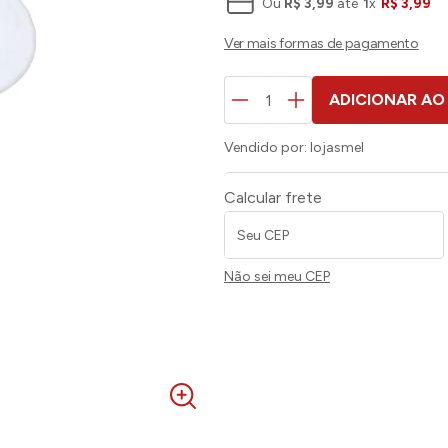
Ou
R$
3
,
99
até
1
x
R$
3
,
99
ADICIONAR AO
Vendido por:
lojasmel
Calcular frete
Não sei meu CEP