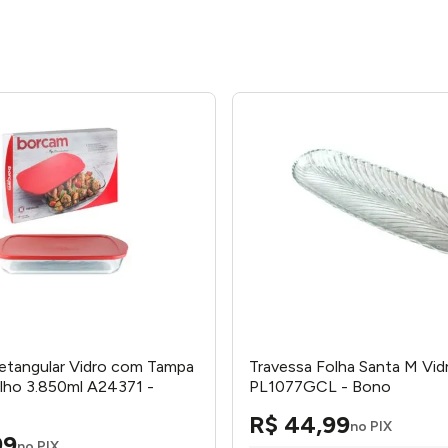
etangular Vidro com Tampa
Travessa Folha Santa M Vid
lho 3.850ml A24371 -
PL1077GCL - Bono
R$
44
,
99
no PIX
99
no PIX