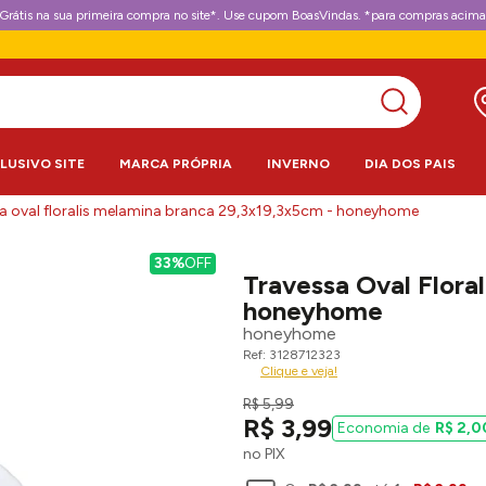
Grátis na sua primeira compra no site*. Use cupom BoasVindas. *para compras acima
CLUSIVO SITE
MARCA PRÓPRIA
INVERNO
DIA DOS PAIS
a oval floralis melamina branca 29,3x19,3x5cm - honeyhome
33%
OFF
Travessa Oval Flora
honeyhome
honeyhome
3128712323
Clique e veja!
R$
5
,
99
R$
3
,
99
R$
2
,
0
no PIX