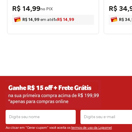
R$
14
,
99
R$
34
,
no PIX
R$
14
,
99
em até
1
x
R$
14
,
99
R$
34
,
Ao clicar em “Gerar cupom” você aceita os
termos de uso da Lojasmel