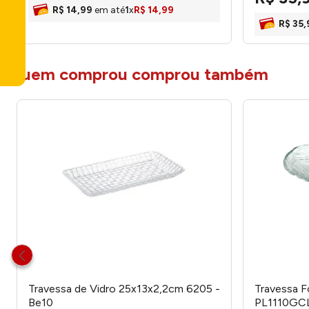
R$
14
,
99
em até
1
x
R$
14
,
99
R$
35
,
quem comprou comprou também
Travessa de Vidro 25x13x2,2cm 6205 -
Travessa F
Be10
PL1110GCL