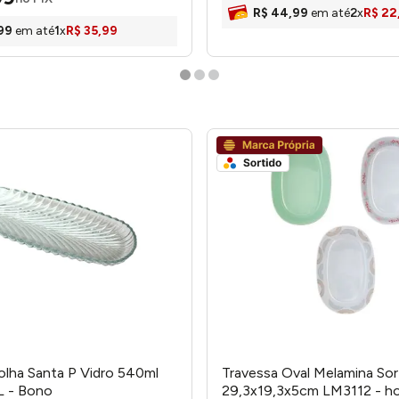
R$
44
,
99
em até
2
x
R$
22
99
em até
1
x
R$
35
,
99
olha Santa P Vidro 540ml
Travessa Oval Melamina Sor
 - Bono
29,3x19,3x5cm LM3112 - 