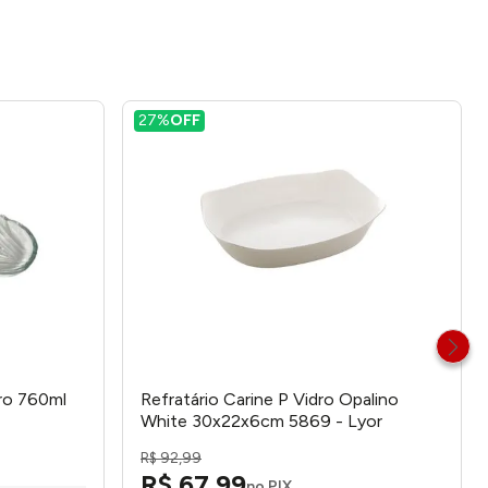
27%
OFF
ro 760ml
Refratário Carine P Vidro Opalino
White 30x22x6cm 5869 - Lyor
R$
92
,
99
R$
67
,
99
no PIX