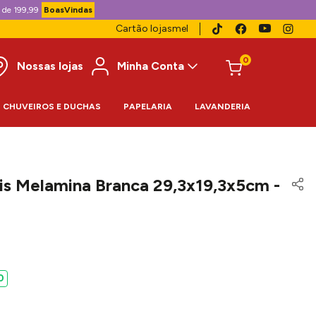
 de 199,99
BoasVindas
Cartão lojasmel
0
Nossas lojas
Minha Conta
CHUVEIROS E DUCHAS
PAPELARIA
LAVANDERIA
lis Melamina Branca 29,3x19,3x5cm -
0