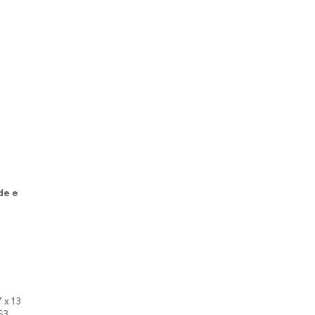
de e
7 x 13
 63