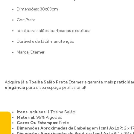
Dimensões: 38x63cm
Cor: Preta
Ideal para salões, barbearias e estética
Durável e de fácil manutenção
Marca: Etamer
Adquira já a
Toalha Salão Preta Etamer
e garanta mais
praticida
elegância
para o seu espaço profissional!
Itens Inclusos:
1 Toalha Salão
Material:
95% Algodão
Cores Ou Estampas:
Preto
Dimensões Aproximadas da Embalagem (cm) AxLxP:
2 x 1
Dimensões Aproximadas do Produto (cm) AxLxP:
1 x 38 x