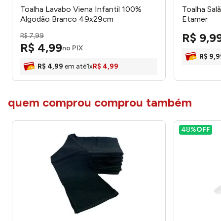
Toalha Lavabo Viena Infantil 100%
Toalha Sal
Algodão Branco 49x29cm
Etamer
0044501BRC - Mafratex
R$
9
,
9
R$
7
,
99
R$
4
,
99
no PIX
R$
9
,
9
R$
4
,
99
em até
1
x
R$
4
,
99
quem comprou comprou também
48%
OFF