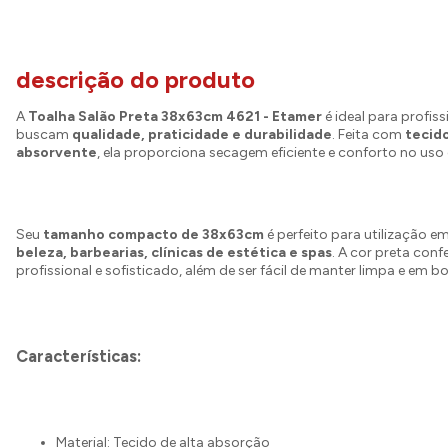
descrição do produto
A
Toalha Salão Preta 38x63cm 4621 - Etamer
é ideal para profiss
buscam
qualidade, praticidade e durabilidade
. Feita com
tecid
absorvente
, ela proporciona secagem eficiente e conforto no uso 
Seu
tamanho compacto de 38x63cm
é perfeito para utilização e
beleza, barbearias, clínicas de estética e spas
. A cor preta conf
profissional e sofisticado, além de ser fácil de manter limpa e em 
Características:
Material: Tecido de alta absorção