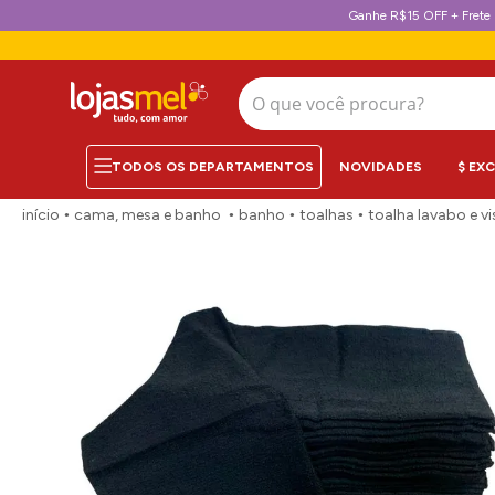
Ganhe R$15 OFF + Frete 
O que você procura?
NOVIDADES
$ EX
cama, mesa e banho
banho
toalhas
toalha lavabo e vi