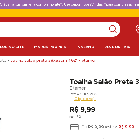
Grátis na sua primeira compra no site*. Use cupom BoasVindas. *para compras acima
CLUSIVO SITE
MARCA PRÓPRIA
INVERNO
DIA DOS PAIS
sita
toalha salão preta 38x63cm 4621 - etamer
Toalha Salão Preta
Etamer
4361657975
Clique e veja!
R$
9
,
99
no PIX
Ou
R$
9
,
99
até
1
x
R$
9
,
99