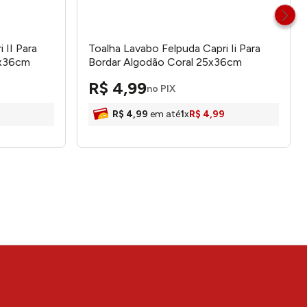
 II Para
Toalha Lavabo Felpuda Capri Ii Para
5x36cm
Bordar Algodão Coral 25x36cm
- Dohler
9246024577757 - Dohler
R$
4
,
99
no PIX
R$
4
,
99
em até
1
x
R$
4
,
99