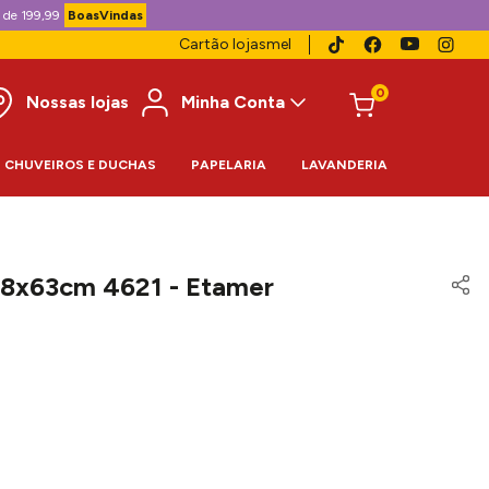
 de 199,99
BoasVindas
Cartão lojasmel
0
Nossas lojas
Minha Conta
CHUVEIROS E DUCHAS
PAPELARIA
LAVANDERIA
 38x63cm 4621 - Etamer