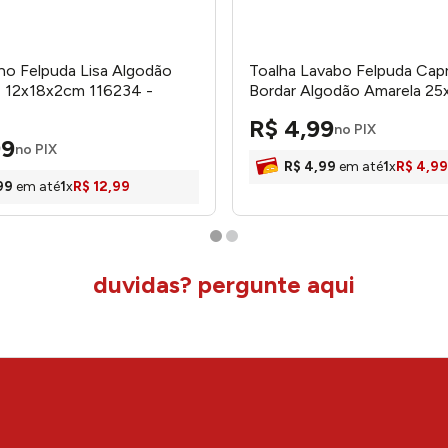
o Felpuda Lisa Algodão
Toalha Lavabo Felpuda Capri
1 12x18x2cm 116234 -
Bordar Algodão Amarela 2
5680263/ 9246024577759 
R$
4
,
99
no PIX
99
no PIX
R$
4
,
99
em até
1
x
R$
4
,
99
99
em até
1
x
R$
12
,
99
duvidas? pergunte aqui