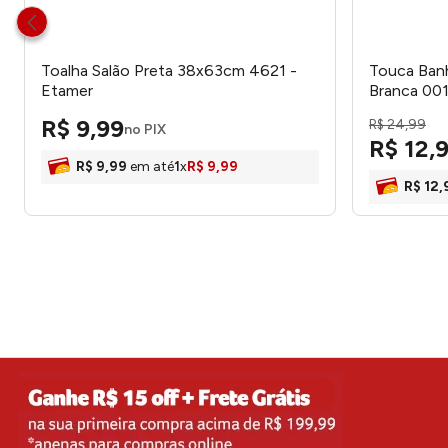
Toalha Salão Preta 38x63cm 4621 -
Touca Banh
Etamer
Branca 00
Atlântica
R$
9
,
99
R$
24
,
99
no PIX
R$
12
,
R$
9
,
99
em até
1
x
R$
9
,
99
R$
12
,