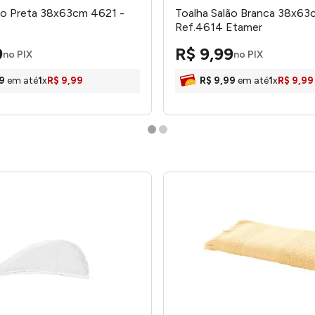
ão Preta 38x63cm 4621 -
Toalha Salão Branca 38x63
Ref.4614 Etamer
9
R$
9
,
99
no PIX
no PIX
9
em até
1
x
R$
9
,
99
R$
9
,
99
em até
1
x
R$
9
,
99