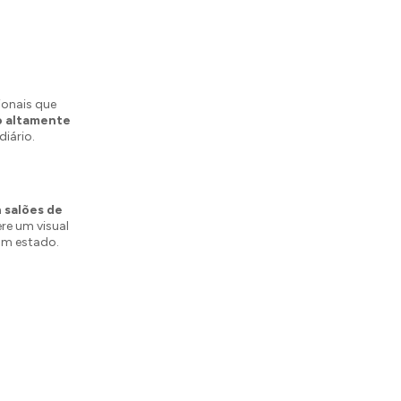
ionais que
o altamente
diário.
m
salões de
ere um visual
bom estado.