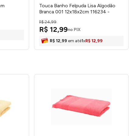
cm
Touca Banho Felpuda Lisa Algodão
Branca 001 12x18x2cm 116234 -
Atlântica
R$
24
,
99
R$
12
,
99
no PIX
R$
12
,
99
em até
1
x
R$
12
,
99