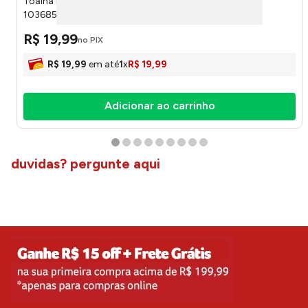
Toalha Rosto Vitta Cor F2421 Marinho 45x80cm
103685682421 - Camesa
R$
19
,
99
no PIX
R$
19
,
99
em até
1
x
R$
19
,
99
Adicionar ao carrinho
duvidas? pergunte aqui