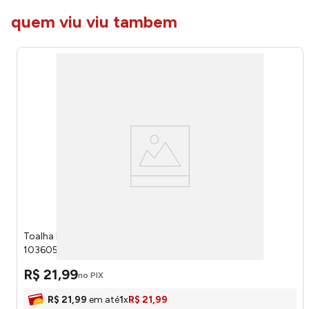
quem viu viu tambem
Toalha Rosto Velour Branco F10752 45x80cm
103605681075 - Camesa
R$
21
,
99
no PIX
R$
21
,
99
em até
1
x
R$
21
,
99