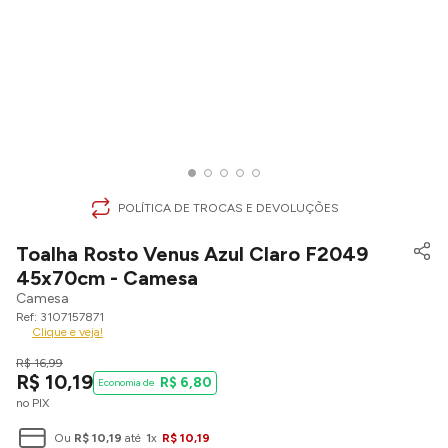
POLÍTICA DE TROCAS E DEVOLUÇÕES
Toalha Rosto Venus Azul Claro F2049
45x70cm - Camesa
Camesa
3107157871
Clique e veja!
R$
16
,
99
R$
10
,
19
R$
6
,
80
no PIX
Ou
R$
10
,
19
até
1
x
R$
10
,
19