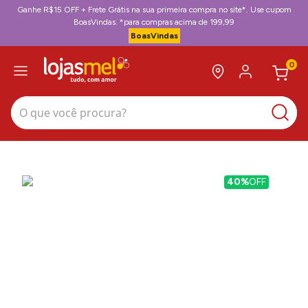
Ganhe R$15 OFF + Frete Grátis na sua primeira compra no site*. Use cupom
BoasVindas. *para compras acima de 199,99
BoasVindas
0
O que você procura?
40%
OFF