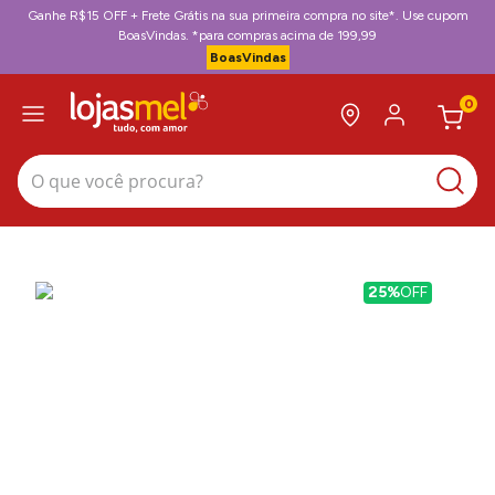
Ganhe R$15 OFF + Frete Grátis na sua primeira compra no site*. Use cupom
BoasVindas. *para compras acima de 199,99
BoasVindas
0
O que você procura?
25%
OFF