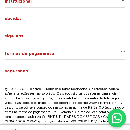
institucional
dúvidas
siga-nos
formas de pagamento
segurança
@2014 - 2026 lojasmel – Todos os direitos reservados. Os estoques podem
sofrer alterações sem aviso prévio. Os preços são válidos apenas para a loja
virtual. Em caso de divergência, o preço válido é o do carrinho. As fotos aqui
veiculadas, logotipo e marca são de propriedade do site
www.lojasmel.com
. O
desconto de 5% será concedido nas compras acima de R$129,00 (excluindo o
frete) na forma de pagamento Pix. É vetada a sua reprodução, total ou parcial,
sem a expressa autorização. BMP UTILIDADES DOMESTICAS / CNPJ:
12.356.100/0039-07/ Inscrição Estadual: 799.728.912.116/ Endereço: R José
Versolato,101 , Centro – São Bernardo do Campo - SP CEP: 09750-730