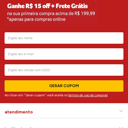
GERAR CUPOM
Ao clicar em “Gerar cupom” você aceita os
termos de uso da Lojasmel
atendimento