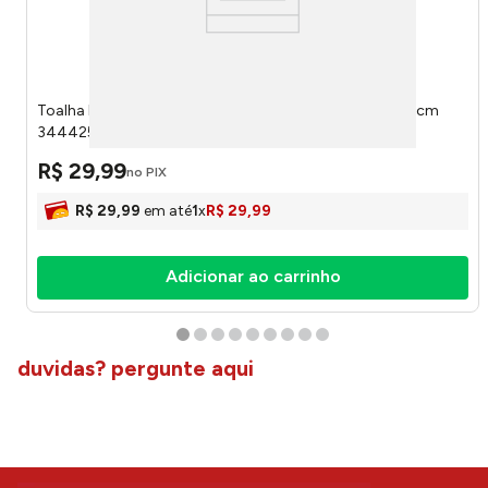
Toalha Rosto Yuna 80209/30 Platina E Branco 48x80cm
3444253 - Karsten
R$
29
,
99
no PIX
R$
29
,
99
em até
1
x
R$
29
,
99
Adicionar ao carrinho
duvidas? pergunte aqui