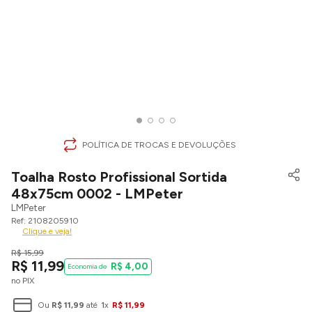
POLÍTICA DE TROCAS E DEVOLUÇÕES
Toalha Rosto Profissional Sortida
48x75cm 0002 - LMPeter
LMPeter
2108205910
Clique e veja!
R$
15
,
99
R$
11
,
99
R$
4
,
00
no PIX
Ou
R$
11
,
99
até
1
x
R$
11
,
99