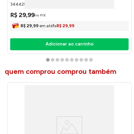
3444253 - Karsten
R$
29
,
99
no PIX
R$
29
,
99
em até
1
x
R$
29
,
99
Adicionar ao carrinho
quem comprou comprou também