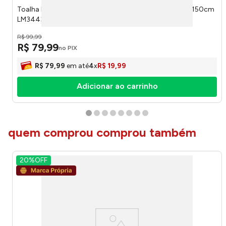
Toalha Mesa Retangular Vermelha Natal Poliéster 180x150cm
LM3443NTL - honeyhome
R$
99
,
99
R$
79
,
99
no PIX
R$
79
,
99
em até
4
x
R$
19
,
99
Adicionar ao carrinho
quem comprou comprou também
20%
OFF