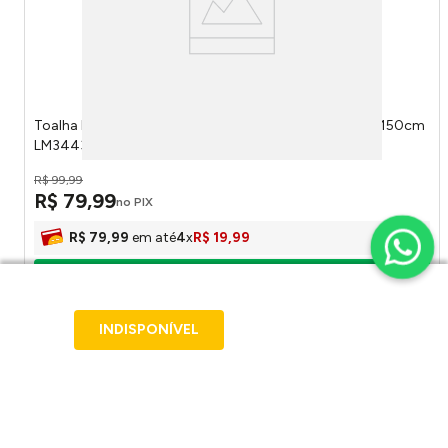
Toalha Mesa Retangular Vermelha Natal Poliéster 180x150cm
LM3443NTL - honeyhome
R$
99
,
99
R$
79
,
99
no PIX
R$
79
,
99
em até
4
x
R$
19
,
99
Adicionar ao carrinho
INDISPONÍVEL
duvidas? pergunte aqui