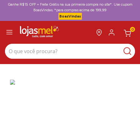
Ganhe R$15 OFF + Frete Grátis na sua primeira compra no site*. Use cupom
BoasVindas. *para compras acima de 199,99
BoasVindas
0
O que você procura?