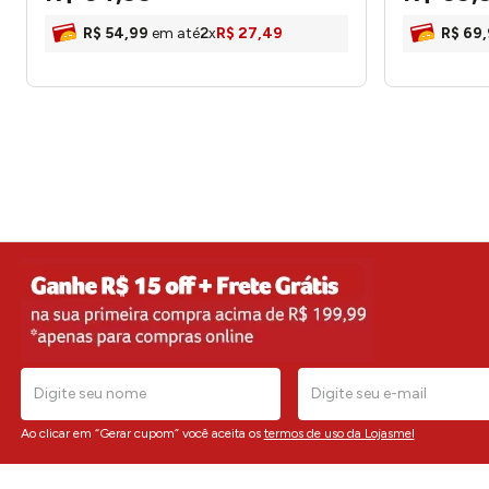
R$
54
,
99
em até
2
x
R$
27
,
49
R$
69
,
Ao clicar em “Gerar cupom” você aceita os
termos de uso da Lojasmel