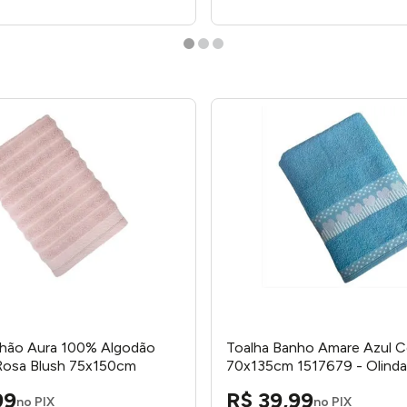
nhão Aura 100% Algodão
Toalha Banho Amare Azul C
Rosa Blush 75x150cm
70x135cm 1517679 - Olinda
ecelagem Atlântica
99
R$
39
,
99
no PIX
no PIX