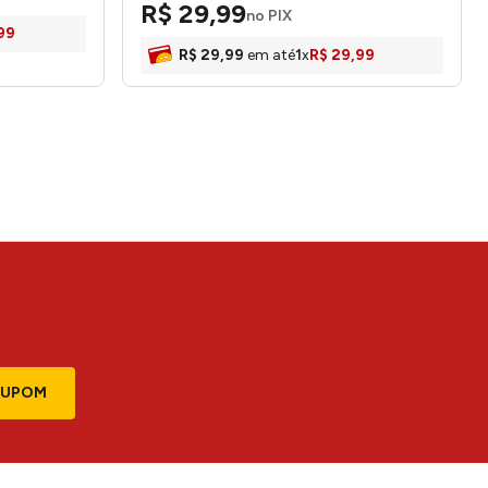
R$
29
,
99
no PIX
99
R$
29
,
99
em até
1
x
R$
29
,
99
CUPOM