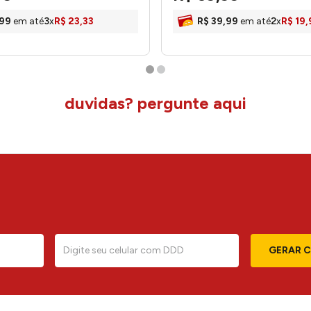
99
em até
3
x
R$
23
,
33
R$
39
,
99
em até
2
x
R$
19
,
duvidas? pergunte aqui
GERAR 