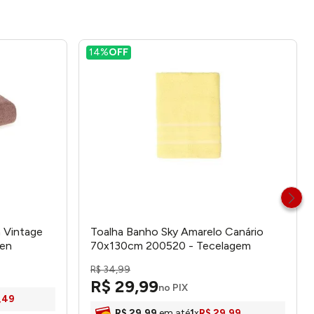
14%
OFF
 Vintage
Toalha Banho Sky Amarelo Canário
ten
70x130cm 200520 - Tecelagem
Atlântica
R$
34
,
99
R$
29
,
99
no PIX
,
49
R$
29
,
99
em até
1
x
R$
29
,
99