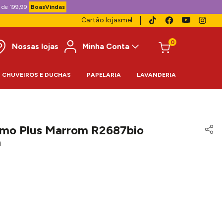
 de 199,99
BoasVindas
Cartão lojasmel
0
Nossas lojas
Minha Conta
CHUVEIROS E DUCHAS
PAPELARIA
LAVANDERIA
amo Plus Marrom R2687bio
a
9