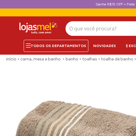
Ganhe R$15 OFF + Frete 
O que você procura?
NOVIDADES
$ EX
cama, mesa e banho
banho
toalhas
toalha de banho