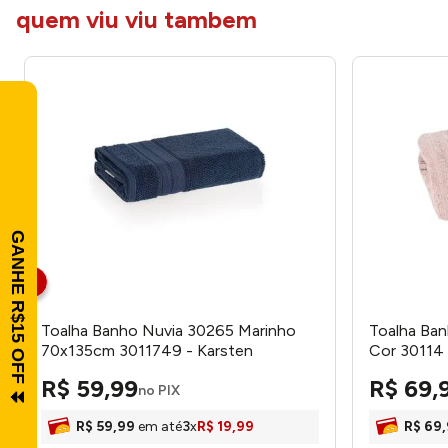
quem viu viu tambem
Toalha Banho Nuvia 30265 Marinho
Toalha Ba
70x135cm 3011749 - Karsten
Cor 30114
205720 - T
R$
59
,
99
R$
69
,
no PIX
R$
59
,
99
em até
3
x
R$
19
,
99
R$
69
,