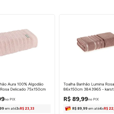
nhão Aura 100% Algodão
Toalha Banhão Lumina Rosa
 Rosa Delicado 75x150cm
86x150cm 3843965 - kars
ecelagem Atlântica
99
R$
89
,
99
no PIX
no PIX
99
em até
3
x
R$
23
,
33
R$
89
,
99
em até
4
x
R$
22