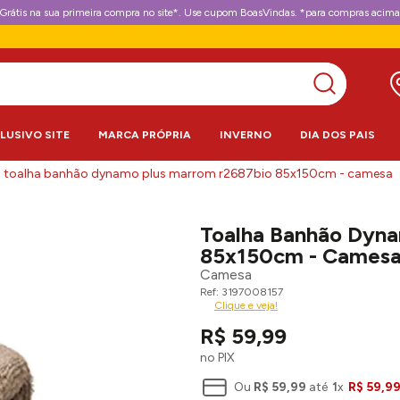
Grátis na sua primeira compra no site*. Use cupom BoasVindas. *para compras acima
CLUSIVO SITE
MARCA PRÓPRIA
INVERNO
DIA DOS PAIS
toalha banhão dynamo plus marrom r2687bio 85x150cm - camesa
Toalha Banhão Dyn
85x150cm - Cames
Camesa
3197008157
Clique e veja!
R$
59
,
99
no PIX
Ou
R$
59
,
99
até
1
x
R$
59
,
9