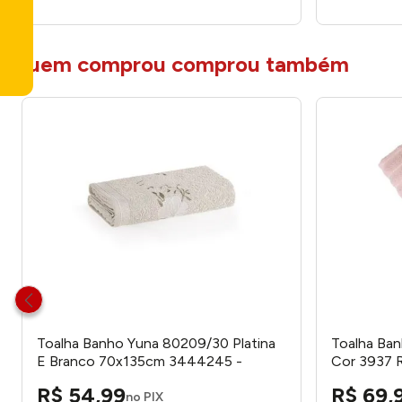
quem comprou comprou também
Toalha Banho Yuna 80209/30 Platina
Toalha Ba
E Branco 70x135cm 3444245 -
Cor 3937 
Karsten
205721 - T
R$
54
,
99
R$
69
,
no PIX