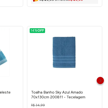
14%
OFF
eleste
Toalha Banho Sky Azul Amado
70x130cm 200811 - Tecelagem
Atlântica
R$
34
,
99