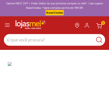
Ganhe R$15 OFF + Frete Grátis na sua primeira compra no site*. Use cupom
BoasVindas. *para compras acima de 199,99
BoasVindas
0
O que você procura?