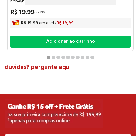
honeyhome
R$
19
,
99
no PIX
R$
19
,
99
em até
1
x
R$
19
,
99
Adicionar ao carrinho
duvidas? pergunte aqui