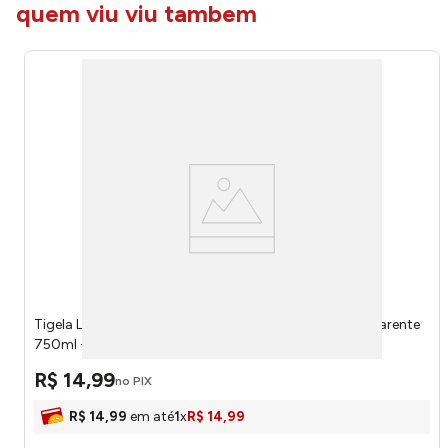
quem viu viu tambem
Tigela Laguna Tampa Plástica Vidro Reciclado Transparente
750ml - Vitazza
R$
14
,
99
no PIX
R$
14
,
99
em até
1
x
R$
14
,
99