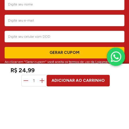
GERAR CUPOM
Ao clicar em “Gerar cupom” você aceita os
termos de uso da Lojasmel
R$
24
,
99
atendimento
ADICIONAR AO CARRINHO
institucional
dúvidas