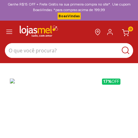
Ganhe R$15 OFF + Frete Grátis na sua primeira compra no site*. Use cupom
BoasVindas. *para compras acima de 199,99
BoasVindas
0
O que você procura?
17%
OFF