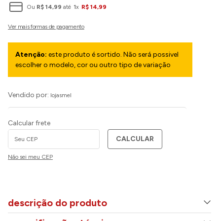
Ou
R$
14
,
99
até
1
x
R$
14
,
99
Atenção:
este produto é sortido. Não será possivel
escolher o modelo, cor ou outro tipo de variação
Vendido por:
lojasmel
Calcular frete
CALCULAR
Não sei meu CEP
descrição do produto