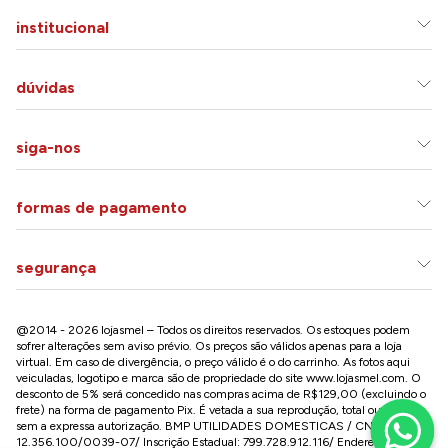
institucional
dúvidas
siga-nos
formas de pagamento
segurança
@2014 - 2026 lojasmel – Todos os direitos reservados. Os estoques podem
sofrer alterações sem aviso prévio. Os preços são válidos apenas para a loja
virtual. Em caso de divergência, o preço válido é o do carrinho. As fotos aqui
veiculadas, logotipo e marca são de propriedade do site
www.lojasmel.com
. O
desconto de 5% será concedido nas compras acima de R$129,00 (excluindo o
frete) na forma de pagamento Pix. É vetada a sua reprodução, total ou parcial,
sem a expressa autorização. BMP UTILIDADES DOMESTICAS / CNPJ:
12.356.100/0039-07/ Inscrição Estadual: 799.728.912.116/ Endereço: R José