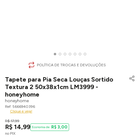
POLÍTICA DE TROCAS E DEVOLUÇÕES
Tapete para Pia Seca Louças Sortido
Textura 2 50x38x1cm LM3999 -
honeyhome
honeyhome
5666940396
Clique e veja!
R$
17
,
99
R$
14
,
99
R$
3
,
00
no PIX