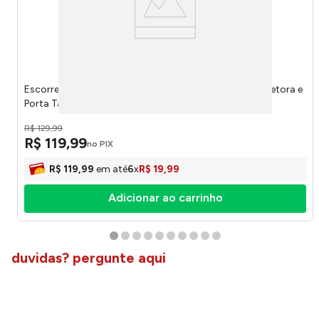
Escorredor de Louças 16 Pratos Inox com Bandeja Coletora e
Porta Talher 2016 - Mak Inox
R$
129
,
99
R$
119
,
99
no PIX
R$
119
,
99
em até
6
x
R$
19
,
99
Adicionar ao carrinho
duvidas? pergunte aqui