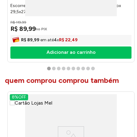
Escorredor de Louças 12 Pratos Com Porta Talheres Inox
29,5x27x33cm 8503M - Mak Inox
R$
119
,
99
R$
89
,
99
no PIX
R$
89
,
99
em até
4
x
R$
22
,
49
Adicionar ao carrinho
quem comprou comprou também
8%
OFF