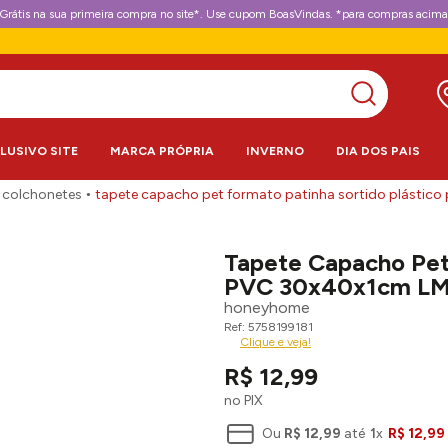
Grátis na sua primeira compra no site*. Use cupom BoasVindas. *para compras acima
CLUSIVO SITE
MARCA PRÓPRIA
INVERNO
DIA DOS PAIS
 colchonetes
tapete capacho pet formato patinha sortido plásti
Tapete Capacho Pet 
PVC 30x40x1cm LM
honeyhome
5758199181
Clique e veja!
R$
12
,
99
no PIX
Ou
R$
12
,
99
até
1
x
R$
12
,
99