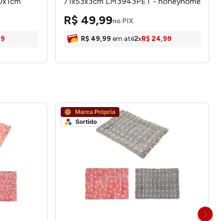
40x1cm
71x53x3cm LM3943PET - honeyhome
R$
49
,
99
no PIX
99
R$
49
,
99
em até
2
x
R$
24
,
99