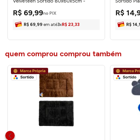
Velveteen Sortido 80x60x5cm -
Sortido Pl
HoneyHome
LM3946PE
R$
69
,
99
R$
14
,
no PIX
R$
69
,
99
em até
3
x
R$
23
,
33
R$
14
,
quem comprou comprou também