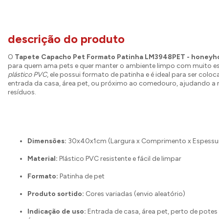
descrição do produto
O
Tapete Capacho Pet Formato Patinha LM3948PET - honey
para quem ama pets e quer manter o ambiente limpo com muito est
plástico PVC
, ele possui formato de patinha e é ideal para ser colo
entrada da casa, área pet, ou próximo ao comedouro, ajudando a re
resíduos.
Dimensões:
30x40x1cm (Largura x Comprimento x Espessu
Material:
Plástico PVC resistente e fácil de limpar
Formato:
Patinha de pet
Produto sortido:
Cores variadas (envio aleatório)
Indicação de uso:
Entrada de casa, área pet, perto de potes