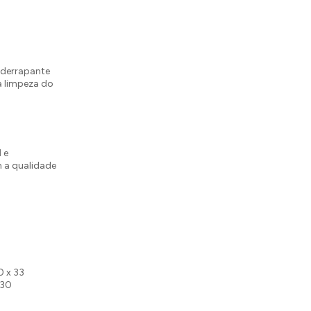
tiderrapante
a limpeza do
l
e
m a qualidade
0 x 33
 30