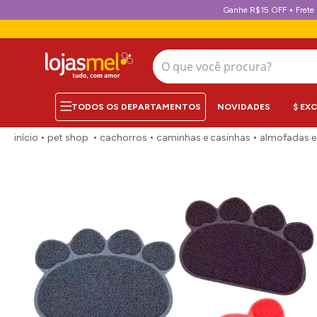
Ganhe R$15 OFF + Frete 
O que você procura?
NOVIDADES
$ EX
pet shop
cachorros
caminhas e casinhas
almofadas e