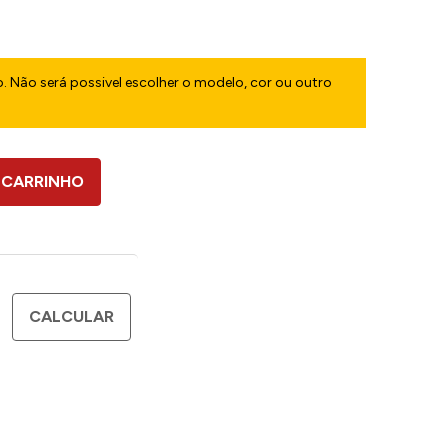
. Não será possivel escolher o modelo, cor ou outro
 CARRINHO
CALCULAR