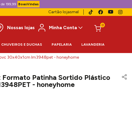
 de 199,99
BoasVindas
Cartão lojasmel
0
Nossas lojas
Minha Conta
CHUVEIROS E DUCHAS
PAPELARIA
LAVANDERIA
co pvc 30x40x1cm lm3948pet - honeyhome
Formato Patinha Sortido Plástico
3948PET - honeyhome