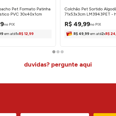
pacho Pet Formato Patinha
Colchão Pet Sortido Algod
lástico PVC 30x40x1cm
71x53x3cm LM3943PET - 
T - honeyhome
99
R$
49
,
99
no PIX
no PIX
99
em até
1
x
R$
12
,
99
R$
49
,
99
em até
2
x
R$
24
duvidas? pergunte aqui