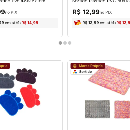
ástico Pvc 46x26x1cm
Sortido Plástico PVC 30x
T - honeyhome
LM3948PET - honeyhome
99
R$
12
,
99
no PIX
no PIX
99
em até
1
x
R$
14
,
99
R$
12
,
99
em até
1
x
R$
12
,