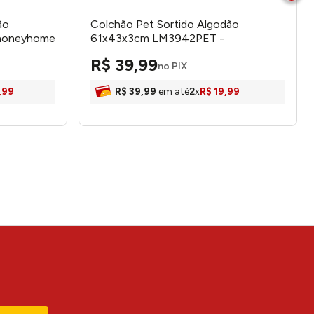
ão
Colchão Pet Sortido Algodão
honeyhome
61x43x3cm LM3942PET -
honeyhome
R$
39
,
99
no PIX
,
99
R$
39
,
99
em até
2
x
R$
19
,
99