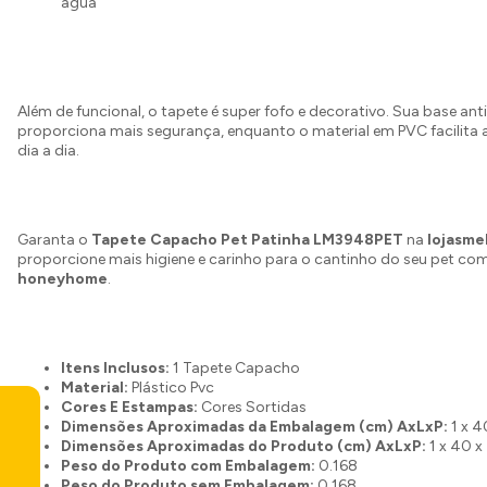
água
Além de funcional, o tapete é super fofo e decorativo. Sua base an
proporciona mais segurança, enquanto o material em PVC facilita 
dia a dia.
Garanta o
Tapete Capacho Pet Patinha LM3948PET
na
lojasme
proporcione mais higiene e carinho para o cantinho do seu pet co
honeyhome
.
Itens Inclusos:
1 Tapete Capacho
Material:
Plástico Pvc
Cores E Estampas:
Cores Sortidas
Dimensões Aproximadas da Embalagem (cm) AxLxP:
1 x 4
Dimensões Aproximadas do Produto (cm) AxLxP:
1 x 40 x
Peso do Produto com Embalagem:
0.168
Peso do Produto sem Embalagem:
0.168