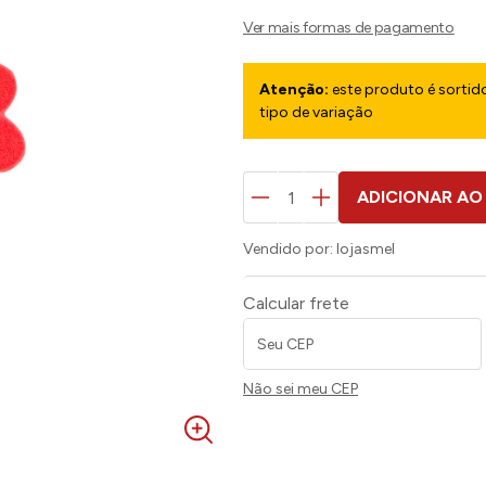
Atenção:
este produto é sortido
tipo de variação
ADICIONAR AO
Vendido por:
lojasmel
Calcular frete
Não sei meu CEP