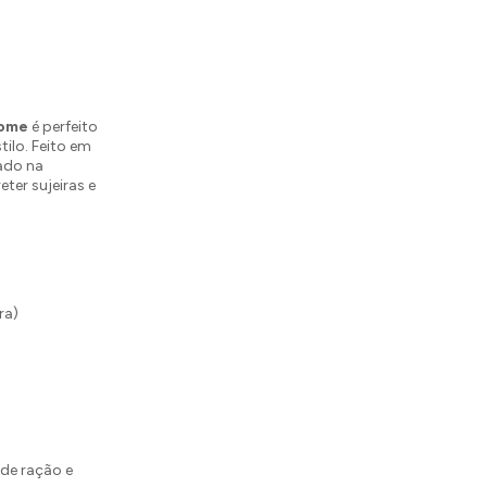
home
é perfeito
ilo. Feito em
cado na
ter sujeiras e
ra)
 de ração e