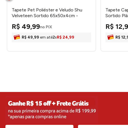
Tapete Pet Poliéster e Veludo Shu
Tapete Ca
Velveteen Sortido 65x50x4cm -
Sortido P
HoneyHome
LM3948PE
R$
49
,
99
R$
12
,
no PIX
R$
49
,
99
em até
2
x
R$
24
,
99
R$
12
,