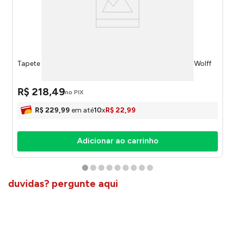
Tapete Frankfurt Bege Microfibra 140x100cm 22273 - Wolff
R$
218
,
49
no PIX
R$
229
,
99
em até
10
x
R$
22
,
99
Adicionar ao carrinho
duvidas? pergunte aqui