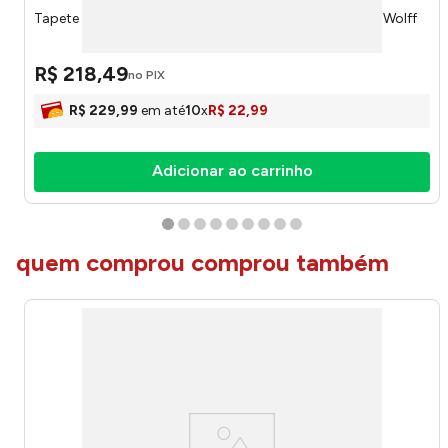
Tapete Frankfurt Bege Microfibra 140x100cm 22273 - Wolff
R$
218
,
49
no PIX
R$
229
,
99
em até
10
x
R$
22
,
99
Adicionar ao carrinho
quem comprou comprou também