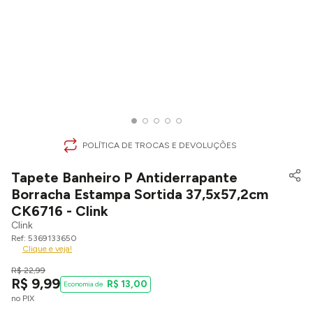
POLÍTICA DE TROCAS E DEVOLUÇÕES
Tapete Banheiro P Antiderrapante
Borracha Estampa Sortida 37,5x57,2cm
CK6716 - Clink
Clink
5369133650
Clique e veja!
R$
22
,
99
R$
9
,
99
R$
13
,
00
no PIX