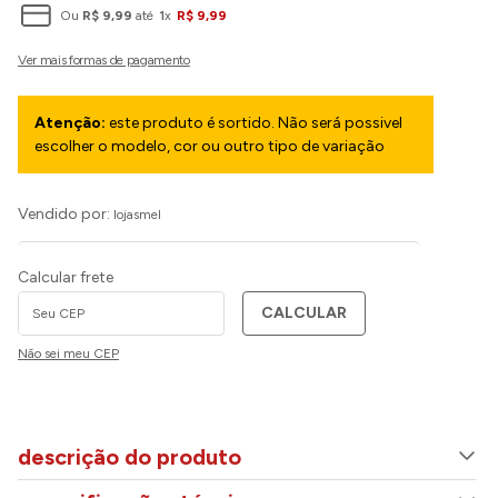
Ou
R$
9
,
99
até
1
x
R$
9
,
99
Atenção:
este produto é sortido. Não será possivel
escolher o modelo, cor ou outro tipo de variação
Vendido por:
lojasmel
Calcular frete
CALCULAR
Não sei meu CEP
descrição do produto