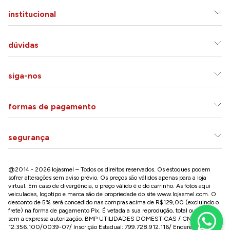
institucional
dúvidas
siga-nos
formas de pagamento
segurança
@2014 - 2026 lojasmel – Todos os direitos reservados. Os estoques podem
sofrer alterações sem aviso prévio. Os preços são válidos apenas para a loja
virtual. Em caso de divergência, o preço válido é o do carrinho. As fotos aqui
veiculadas, logotipo e marca são de propriedade do site
www.lojasmel.com
. O
desconto de 5% será concedido nas compras acima de R$129,00 (excluindo o
frete) na forma de pagamento Pix. É vetada a sua reprodução, total ou parcial,
sem a expressa autorização. BMP UTILIDADES DOMESTICAS / CNPJ:
12.356.100/0039-07/ Inscrição Estadual: 799.728.912.116/ Endereço: R José