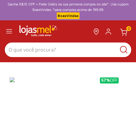
Ganhe R$15 OFF + Frete Grátis na sua primeira compra no site*. Use cupom
BoasVindas. *para compras acima de 199,99
BoasVindas
0
O que você procura?
57%
OFF