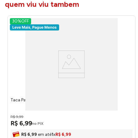
quem viu viu tambem
30%
OFF
Taca Para Cerveja Vidro 330ml 9134 - Plasvale
R$
9
,
99
R$
6
,
99
no PIX
R$
6
,
99
em até
1
x
R$
6
,
99