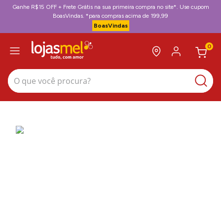
Ganhe R$15 OFF + Frete Grátis na sua primeira compra no site*. Use cupom
BoasVindas. *para compras acima de 199,99
BoasVindas
0
O que você procura?