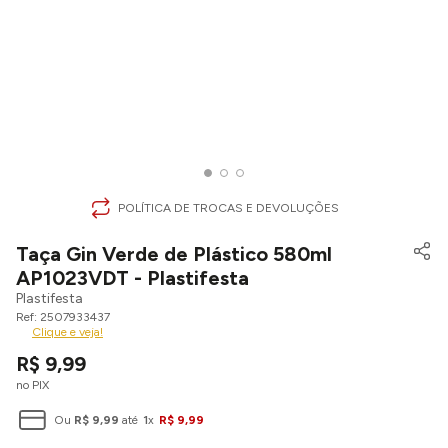
POLÍTICA DE TROCAS E DEVOLUÇÕES
Taça Gin Verde de Plástico 580ml
AP1023VDT - Plastifesta
Plastifesta
2507933437
Clique e veja!
R$
9
,
99
no PIX
Ou
R$
9
,
99
até
1
x
R$
9
,
99