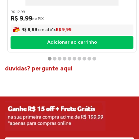
R$
12
,
99
R$
9
,
99
no PIX
R$
9
,
99
em até
1
x
R$
9
,
99
Adicionar ao carrinho
duvidas? pergunte aqui