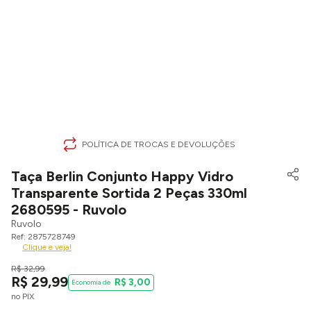
POLÍTICA DE TROCAS E DEVOLUÇÕES
Taça Berlin Conjunto Happy Vidro
Transparente Sortida 2 Peças 330ml
2680595 - Ruvolo
Ruvolo
2875728749
Clique e veja!
R$
32
,
99
R$
29
,
99
R$
3
,
00
no PIX