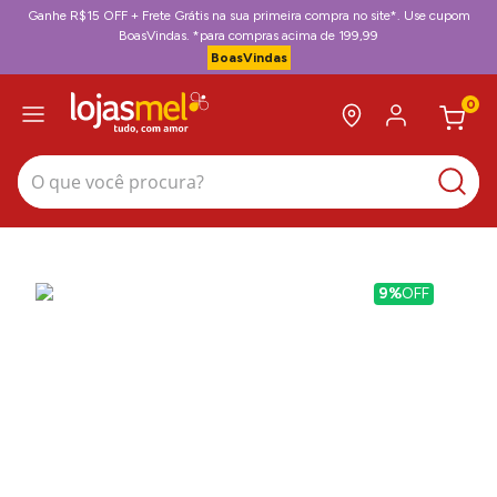
Ganhe R$15 OFF + Frete Grátis na sua primeira compra no site*. Use cupom
BoasVindas. *para compras acima de 199,99
BoasVindas
0
O que você procura?
9%
OFF