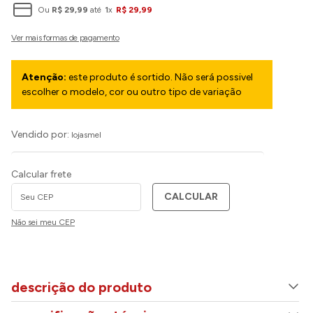
Ou
R$
29
,
99
até
1
x
R$
29
,
99
Atenção:
este produto é sortido. Não será possivel
escolher o modelo, cor ou outro tipo de variação
Vendido por:
lojasmel
Calcular frete
CALCULAR
Não sei meu CEP
descrição do produto