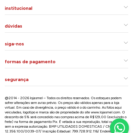
institucional
dúvidas
siga-nos
formas de pagamento
segurança
@2014 - 2026 lojasmel – Todos os direitos reservados. Os estoques podem
sofrer alterações sem aviso prévio. Os preços são válidos apenas para a loja
virtual. Em caso de divergência, o preço válido é o do carrinho. As fotos aqui
veiculadas, logotipo e marca são de propriedade do site
www.lojasmel.com
. O
desconto de 5% será concedido nas compras acima de R$129,00 (excluindo o
frete) na forma de pagamento Pix. É vetada a sua reprodução, total ou parcial,
sem a expressa autorização. BMP UTILIDADES DOMESTICAS / CNPJ:
12.356.100/0039-07/ Inscrição Estadual: 799.728.912.116/ Endereço: R José