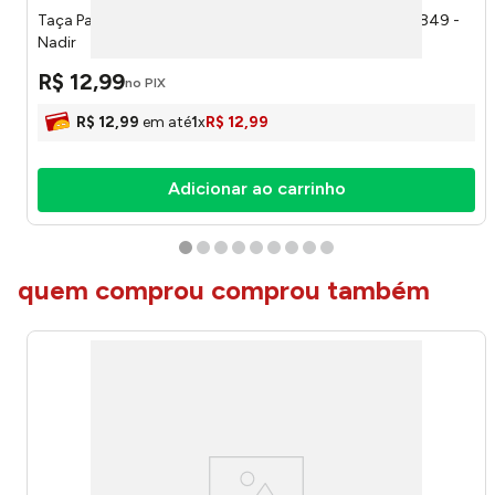
Taça Para Vinho Ou Água Fiore 400ml 70740201781849 -
Nadir
R$
12
,
99
no PIX
R$
12
,
99
em até
1
x
R$
12
,
99
Adicionar ao carrinho
quem comprou comprou também