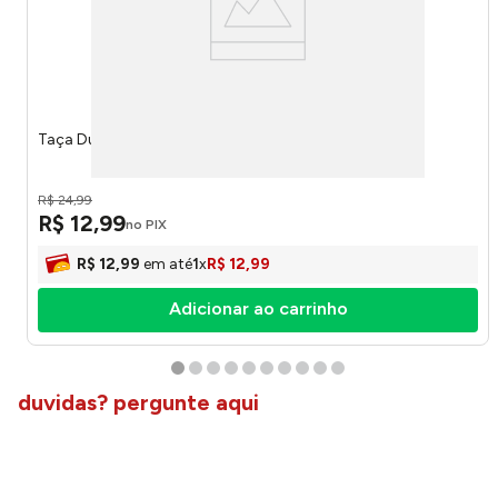
Taça Ducasse 650ml 80361 - Ruvolo
R$
24
,
99
R$
12
,
99
no PIX
R$
12
,
99
em até
1
x
R$
12
,
99
Adicionar ao carrinho
duvidas? pergunte aqui