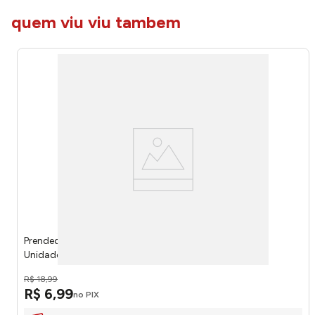
quem viu viu tambem
Prendedor de Papel Eco Madeira 35mm Blister com 12
Unidades 346608 - Tilibra
R$
18
,
99
R$
6
,
99
no PIX