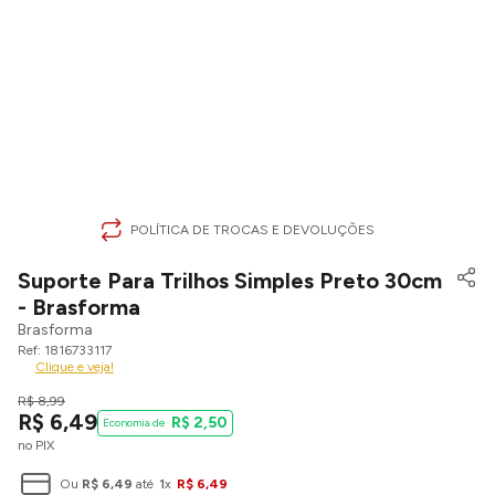
POLÍTICA DE TROCAS E DEVOLUÇÕES
Suporte Para Trilhos Simples Preto 30cm
- Brasforma
Brasforma
1816733117
Clique e veja!
R$
8
,
99
R$
6
,
49
R$
2
,
50
no PIX
Ou
R$
6
,
49
até
1
x
R$
6
,
49