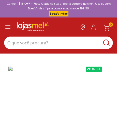
Ganhe R$15 OFF + Frete Grátis na sua primeira compra no site*. Use cupom
BoasVindas. *para compras acima de 199,99
BoasVindas
0
O que você procura?
28%
OFF