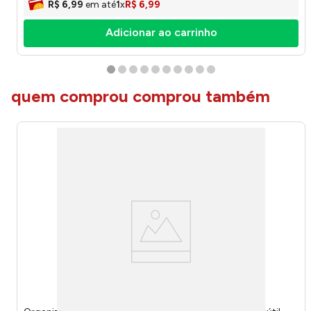
R$
6
,
99
em até
1
x
R$
6
,
99
Adicionar ao carrinho
quem comprou comprou também