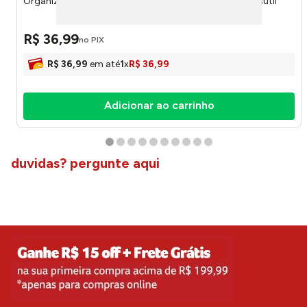
Organizador de Documentos Stitch Rosa 16700 - Plasútil
R$
36
,
99
no PIX
R$
36
,
99
em até
1
x
R$
36
,
99
Adicionar ao carrinho
duvidas? pergunte aqui