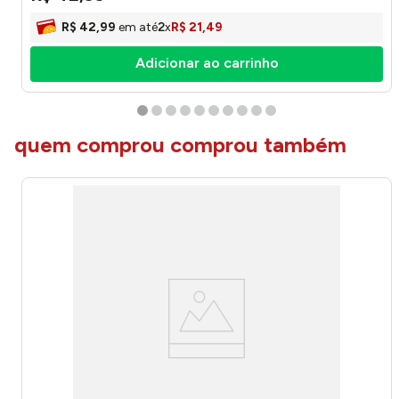
R$
42
,
99
em até
2
x
R$
21
,
49
Adicionar ao carrinho
quem comprou comprou também