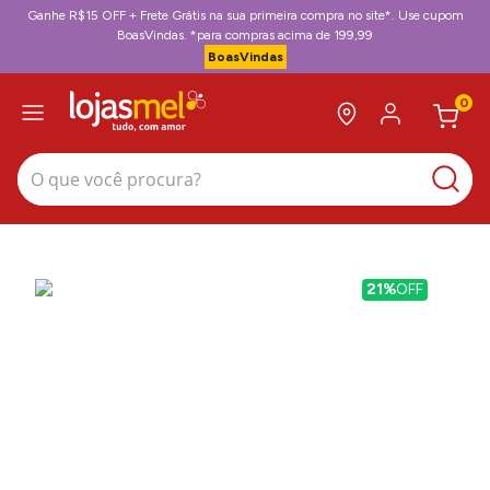
Ganhe R$15 OFF + Frete Grátis na sua primeira compra no site*. Use cupom
BoasVindas. *para compras acima de 199,99
BoasVindas
0
O que você procura?
21%
OFF