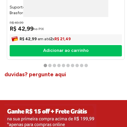
Suporte Fixo Ultra Slim Para Tv 37" A 85" SBRP1600 -
Brasforma
R$
49
,
99
R$
42
,
99
no PIX
R$
42
,
99
em até
2
x
R$
21
,
49
Adicionar ao carrinho
duvidas? pergunte aqui