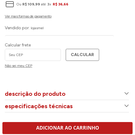
Ou
R$
109
,
99
até
3
x
R$
36
,
66
Vendido por:
lojasmel
Calcular frete
CALCULAR
Não sei meu CEP
descrição do produto
especificações técnicas
ADICIONAR AO CARRINHO