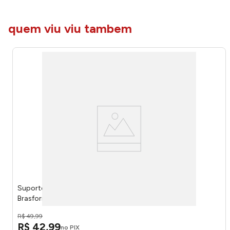
quem viu viu tambem
Suporte Fixo Ultra Slim Para Tv 37" A 85" SBRP1600 -
Brasforma
R$
49
,
99
R$
42
,
99
no PIX