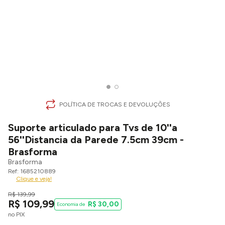
POLÍTICA DE TROCAS E DEVOLUÇÕES
Suporte articulado para Tvs de 10''a
56''Distancia da Parede 7.5cm 39cm -
Brasforma
Brasforma
1685210889
Clique e veja!
R$
139
,
99
R$
109
,
99
R$
30
,
00
no PIX