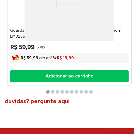
Guarda-chuva Semi-automático Cabo Telescópico 55cm
LM3255 - honeyhome
R$
59
,
99
no PIX
R$
59
,
99
em até
3
x
R$
19
,
99
Adicionar ao carrinho
duvidas? pergunte aqui