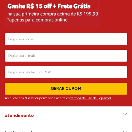
GERAR CUPOM
Ao clicar em “Gerar cupom” você aceita os
termos de uso da Lojasmel
atendimento