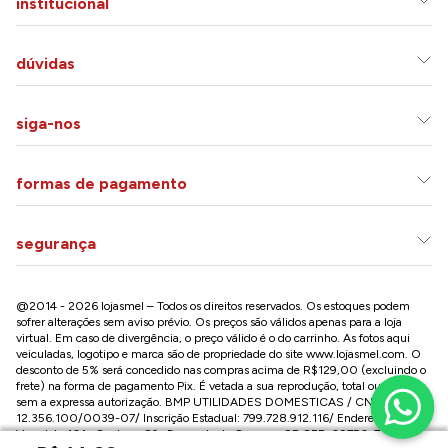
institucional
dúvidas
siga-nos
formas de pagamento
segurança
@2014 - 2026 lojasmel – Todos os direitos reservados. Os estoques podem
sofrer alterações sem aviso prévio. Os preços são válidos apenas para a loja
virtual. Em caso de divergência, o preço válido é o do carrinho. As fotos aqui
veiculadas, logotipo e marca são de propriedade do site
www.lojasmel.com
. O
desconto de 5% será concedido nas compras acima de R$129,00 (excluindo o
frete) na forma de pagamento Pix. É vetada a sua reprodução, total ou parcial,
sem a expressa autorização. BMP UTILIDADES DOMESTICAS / CNPJ:
12.356.100/0039-07/ Inscrição Estadual: 799.728.912.116/ Endereço: R José
Versolato,101 , Centro – São Bernardo do Campo - SP CEP: 09750-730