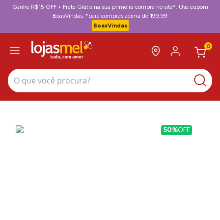
Ganhe R$15 OFF + Frete Grátis na sua primeira compra no site*. Use cupom
BoasVindas. *para compras acima de 199,99
BoasVindas
0
O que você procura?
50%
OFF