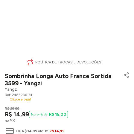
POLÍTICA DE TROCAS E DEVOLUÇÕES
Sombrinha Longa Auto France Sortida
3599 - Yangzi
Yangzi
2483236174
Clique e veja!
R$
29
,
99
R$
14
,
99
R$
15
,
00
no PIX
Ou
R$
14
,
99
até
1
x
R$
14
,
99