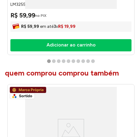
LM3255 - honeyhome
R$
59
,
99
no PIX
R$
59
,
99
em até
3
x
R$
19
,
99
Adicionar ao carrinho
quem comprou comprou também