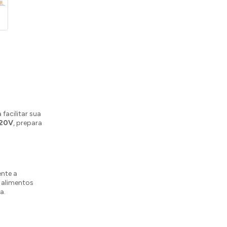
 facilitar sua
20V
, prepara
ente a
 alimentos
a.