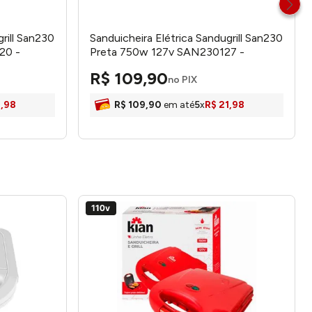
rill San230
Sanduicheira Elétrica Sandugrill San230
20 -
Preta 750w 127v SAN230127 -
Cadence
R$
109
,
90
no PIX
1
,
98
R$
109
,
90
em até
5
x
R$
21
,
98