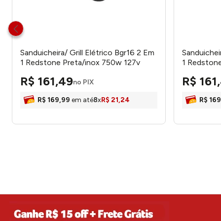
Sanduicheira/ Grill Elétrico Bgr16 2 Em
Sanduicheir
1 Redstone Preta/inox 750w 127v
1 Redston
66701194 - Britania
66702194 -
R$
161
,
49
R$
161
,
no PIX
R$
169
,
99
em até
8
x
R$
21
,
24
R$
169