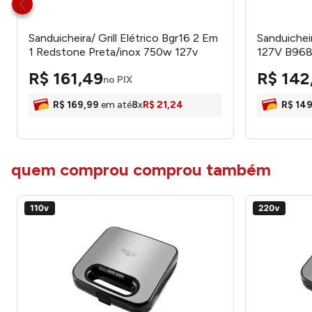
Sanduicheira/ Grill Elétrico Bgr16 2 Em
Sanduichei
1 Redstone Preta/inox 750w 127v
127V B9680
66701194 - Britania
R$
161
,
49
R$
142
no PIX
R$
169
,
99
em até
8
x
R$
21
,
24
R$
14
quem comprou comprou também