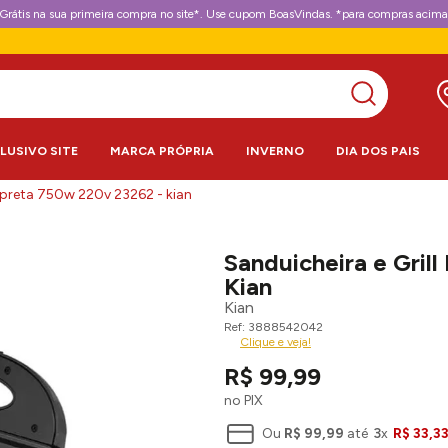
Grátis na sua primeira compra no site*. Use cupom BoasVindas. *para compras acima
CLUSIVO SITE
MARCA PRÓPRIA
INVERNO
DIA DOS PAIS
co preta 750w 220v 23262 - kian
Sanduicheira e Gril
Kian
Kian
3888542042
Clique e veja!
R$
99
,
99
no PIX
Ou
R$
99
,
99
até
3
x
R$
33
,
3