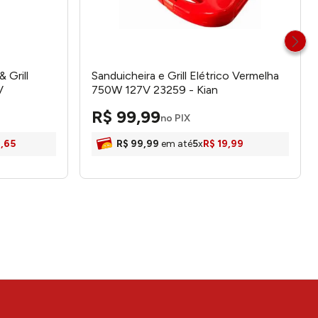
 Grill
Sanduicheira e Grill Elétrico Vermelha
V
750W 127V 23259 - Kian
R$
99
,
99
no PIX
1
,
65
R$
99
,
99
em até
5
x
R$
19
,
99