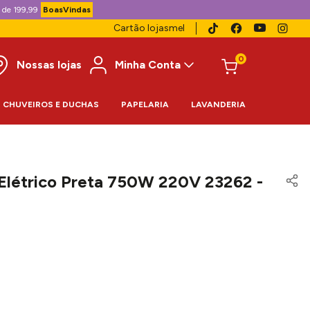
 de 199,99
BoasVindas
Cartão lojasmel
0
Nossas lojas
Minha Conta
CHUVEIROS E DUCHAS
PAPELARIA
LAVANDERIA
l Elétrico Preta 750W 220V 23262 -
3