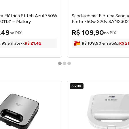
ra Elétrica Stitch Azul 750W
Sanduicheira Elétrica Sandug
1131 - Mallory
Preta 750w 220v SAN2302
Cadence
,
49
R$
109
,
90
no PIX
no PIX
9
,
99
em até
7
x
R$
21
,
42
R$
109
,
90
em até
5
x
R$
2