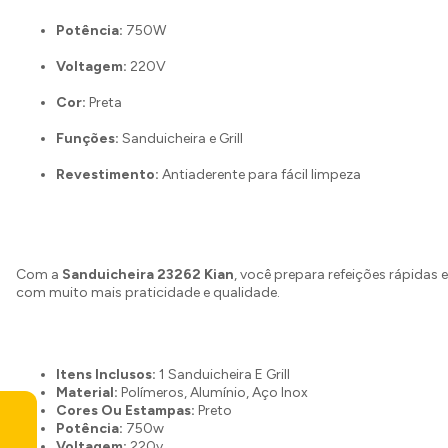
Potência:
750W
Voltagem:
220V
Cor:
Preta
Funções:
Sanduicheira e Grill
Revestimento:
Antiaderente para fácil limpeza
Com a
Sanduicheira 23262 Kian
, você prepara refeições rápidas
com muito mais praticidade e qualidade.
Itens Inclusos:
1 Sanduicheira E Grill
Material:
Polímeros, Alumínio, Aço Inox
Cores Ou Estampas:
Preto
Potência:
750w
Voltagem:
220v