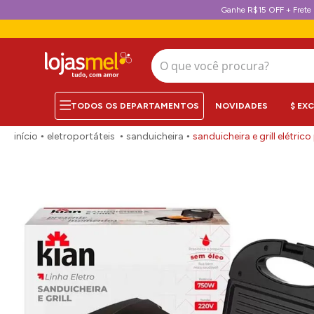
Ganhe R$15 OFF + Frete 
O que você procura?
NOVIDADES
$ EX
eletroportáteis
sanduicheira
sanduicheira e grill elétri