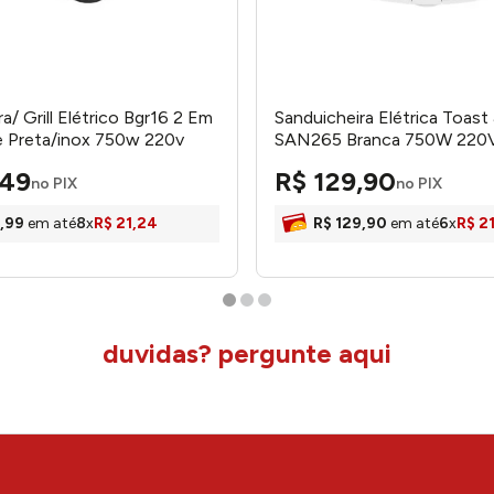
a/ Grill Elétrico Bgr16 2 Em
Sanduicheira Elétrica Toast &
e Preta/inox 750w 220v
SAN265 Branca 750W 220
 Britania
SAN265220 - Cadence
49
R$
129
,
90
no PIX
no PIX
,
99
em até
8
x
R$
21
,
24
R$
129
,
90
em até
6
x
R$
2
duvidas? pergunte aqui