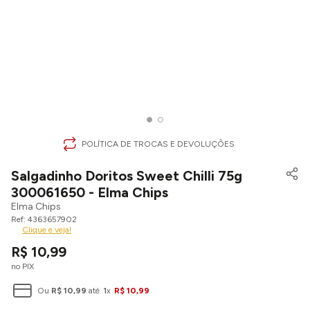
POLÍTICA DE TROCAS E DEVOLUÇÕES
Salgadinho Doritos Sweet Chilli 75g
300061650 - Elma Chips
Elma Chips
4363657902
Clique e veja!
R$
10
,
99
no PIX
Ou
R$
10
,
99
até
1
x
R$
10
,
99