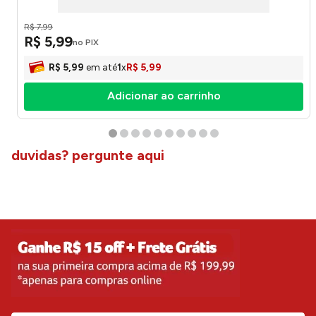
R$
7
,
99
R$
5
,
99
no PIX
R$
5
,
99
em até
1
x
R$
5
,
99
Adicionar ao carrinho
duvidas? pergunte aqui