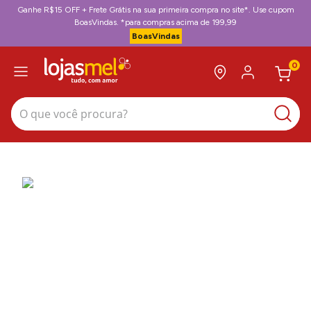
Ganhe R$15 OFF + Frete Grátis na sua primeira compra no site*. Use cupom
BoasVindas. *para compras acima de 199,99
BoasVindas
0
O que você procura?