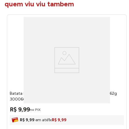
quem viu viu tambem
Batata Frita Lisa Lay's Fifa Queijo Camembert Francês 62g
300066236 - Elma Chips
R$
9
,
99
no PIX
R$
9
,
99
em até
1
x
R$
9
,
99