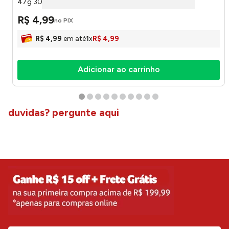
47g 300064380 - Cheetos
R$
4
,
99
no PIX
R$
4
,
99
em até
1
x
R$
4
,
99
Adicionar ao carrinho
duvidas? pergunte aqui