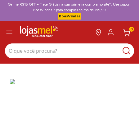
Ganhe R$15 OFF + Frete Grátis na sua primeira compra no site*. Use cupom
BoasVindas. *para compras acima de 199,99
BoasVindas
0
O que você procura?