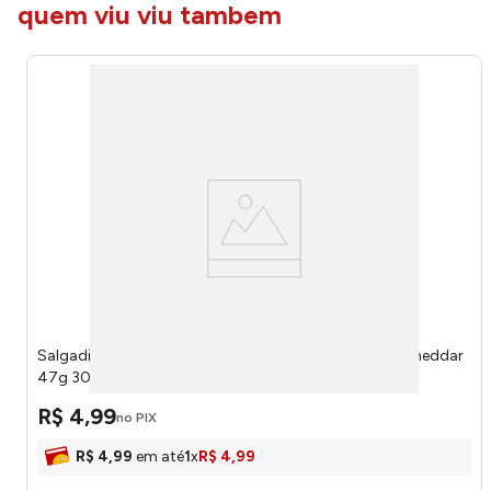
quem viu viu tambem
Salgadinho de Milho Crunchy Cheetos Super Queijo Cheddar
47g 300064380 - Cheetos
R$
4
,
99
no PIX
R$
4
,
99
em até
1
x
R$
4
,
99