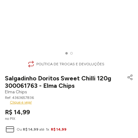
POLÍTICA DE TROCAS E DEVOLUÇÕES
Salgadinho Doritos Sweet Chilli 120g
300061763 - Elma Chips
Elma Chips
4363657836
Clique e veja!
R$
14
,
99
no PIX
Ou
R$
14
,
99
até
1
x
R$
14
,
99