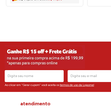
Ao clicar em “Gerar cupom” você aceita os
termos de uso da Lojasmel
atendimento