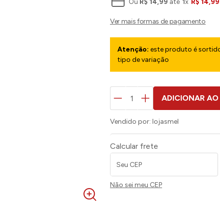
Ou
R$
14
,
99
até
1
x
R$
14
,
99
Atenção:
este produto é sortido
tipo de variação
ADICIONAR AO
Vendido por:
lojasmel
Calcular frete
Não sei meu CEP