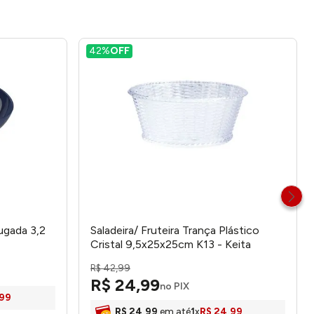
42%
OFF
rugada 3,2
Saladeira/ Fruteira Trança Plástico
Cristal 9,5x25x25cm K13 - Keita
R$
42
,
99
R$
24
,
99
no PIX
99
R$
24
,
99
em até
1
x
R$
24
,
99