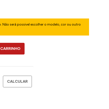
. Não será possivel escolher o modelo, cor ou outro
 CARRINHO
CALCULAR