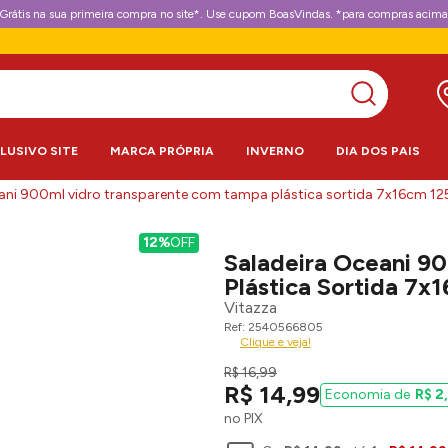
Grátis na sua primeira compra no site*. Use cupom BoasVindas. *para compras acima
CLUSIVO SITE
MARCA PRÓPRIA
INVERNO
DIA DOS PAIS
eani 900ml vidro transparente com tampa plástica sortida 7x16cm 125
12%
OFF
Saladeira Oceani 9
Plástica Sortida 7x
Vitazza
2540566805
Clique e veja!
R$
16
,
99
R$
14
,
99
R$
2
,
no PIX