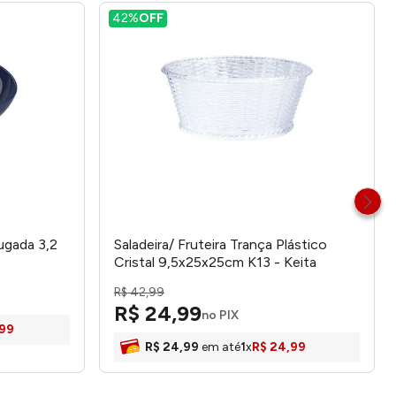
42%
OFF
rugada 3,2
Saladeira/ Fruteira Trança Plástico
Cristal 9,5x25x25cm K13 - Keita
R$
42
,
99
R$
24
,
99
no PIX
99
R$
24
,
99
em até
1
x
R$
24
,
99