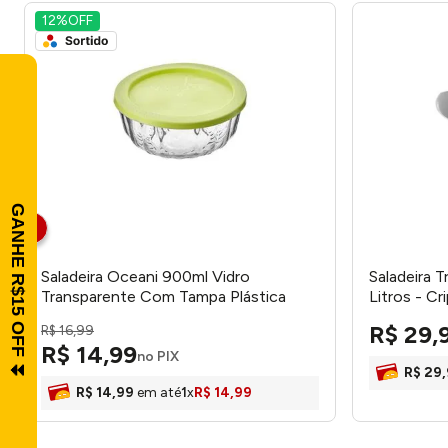
12%
OFF
Saladeira Oceani 900ml Vidro
Saladeira T
Transparente Com Tampa Plástica
Litros - Cr
Sortida 7x16cm 1250 - Vitazza
R$
29
,
R$
16
,
99
R$
14
,
99
no PIX
R$
29
,
R$
14
,
99
em até
1
x
R$
14
,
99