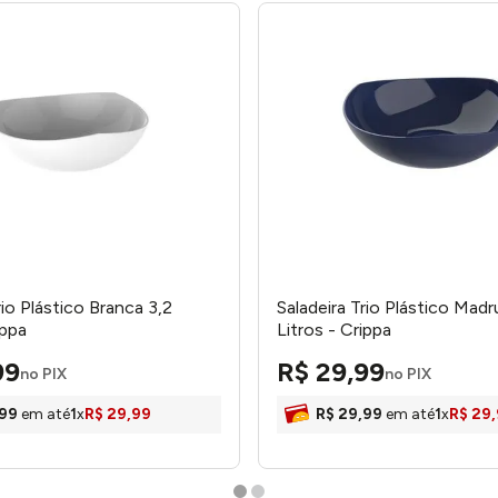
rio Plástico Branca 3,2
Saladeira Trio Plástico Mad
ippa
Litros - Crippa
99
R$
29
,
99
no PIX
no PIX
99
em até
1
x
R$
29
,
99
R$
29
,
99
em até
1
x
R$
29
,