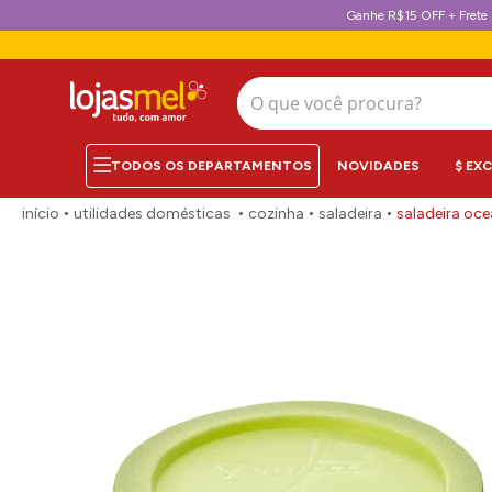
Ganhe R$15 OFF + Frete 
O que você procura?
NOVIDADES
$ EX
utilidades domésticas
cozinha
saladeira
saladeira oc