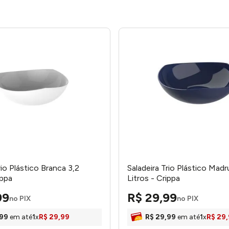
rio Plástico Branca 3,2
Saladeira Trio Plástico Mad
ippa
Litros - Crippa
99
R$
29
,
99
no PIX
no PIX
99
em até
1
x
R$
29
,
99
R$
29
,
99
em até
1
x
R$
29
,