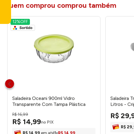
quem comprou comprou também
12%
OFF
Saladeira Oceani 900ml Vidro
Saladeira T
Transparente Com Tampa Plástica
Litros - Cr
Sortida 7x16cm 1250 - Vitazza
R$
29
,
R$
16
,
99
R$
14
,
99
no PIX
R$
29
,
R$
14
,
99
em até
1
x
R$
14
,
99