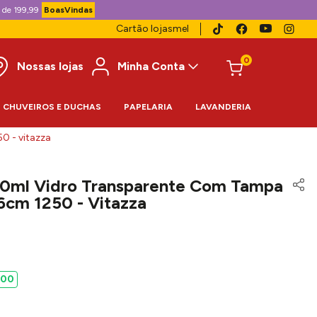
 de 199,99
BoasVindas
Cartão lojasmel
0
Nossas lojas
Minha Conta
CHUVEIROS E DUCHAS
PAPELARIA
LAVANDERIA
0 - vitazza
00ml Vidro Transparente Com Tampa
16cm 1250 - Vitazza
00