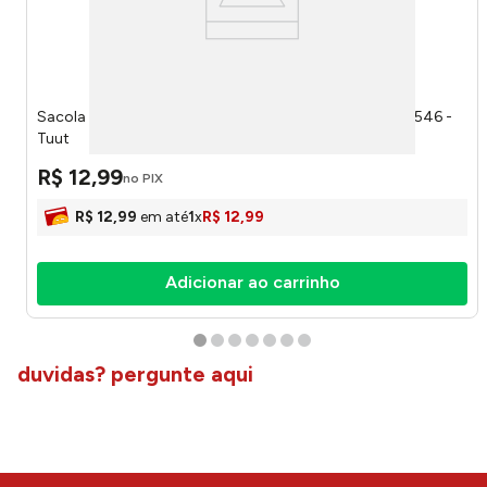
Sacola Para Presente Heart 3D Sortida 26x32x12cm 18546 -
Tuut
R$
12
,
99
no PIX
R$
12
,
99
em até
1
x
R$
12
,
99
Adicionar ao carrinho
duvidas? pergunte aqui