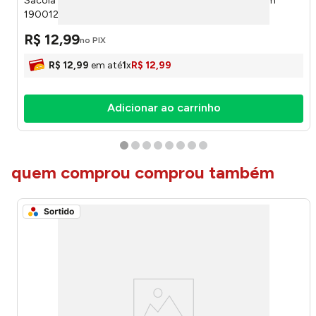
Sacola de Presente Casual Grande Sortida 38x34x15cm
19001242 - Cromus
R$
12
,
99
no PIX
R$
12
,
99
em até
1
x
R$
12
,
99
Adicionar ao carrinho
quem comprou comprou também