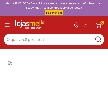
Ganhe R$15 OFF + Frete Grátis na sua primeira compra no site*. Use cupom
BoasVindas. *para compras acima de 199,99
BoasVindas
0
O que você procura?