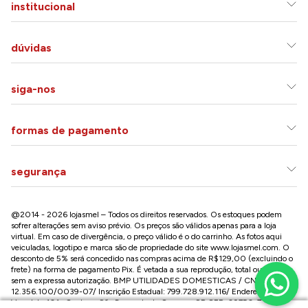
institucional
dúvidas
siga-nos
formas de pagamento
segurança
@2014 - 2026 lojasmel – Todos os direitos reservados. Os estoques podem
sofrer alterações sem aviso prévio. Os preços são válidos apenas para a loja
virtual. Em caso de divergência, o preço válido é o do carrinho. As fotos aqui
veiculadas, logotipo e marca são de propriedade do site
www.lojasmel.com
. O
desconto de 5% será concedido nas compras acima de R$129,00 (excluindo o
frete) na forma de pagamento Pix. É vetada a sua reprodução, total ou parcial,
sem a expressa autorização. BMP UTILIDADES DOMESTICAS / CNPJ:
12.356.100/0039-07/ Inscrição Estadual: 799.728.912.116/ Endereço: R José
Versolato,101 , Centro – São Bernardo do Campo - SP CEP: 09750-730