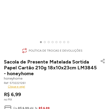
POLÍTICA DE TROCAS E DEVOLUÇÕES
Sacola de Presente Matelada Sortida
Papel Cartão 210g 18x10x23cm LM3845
- honeyhome
honeyhome
5732221261
Clique e veja!
R$
6
,
99
no PIX
Ou
R$
6
,
99
até
1
x
R$
6
,
99