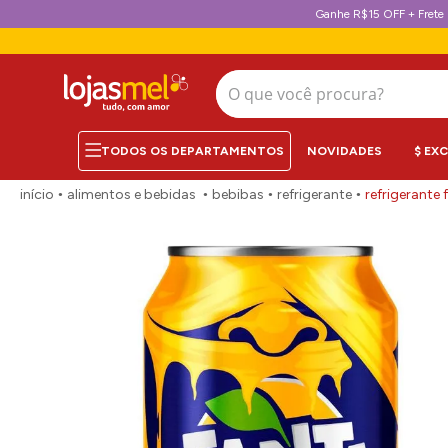
Ganhe R$15 OFF + Frete 
O que você procura?
NOVIDADES
$ EX
alimentos e bebidas
bebibas
refrigerante
refrigerante