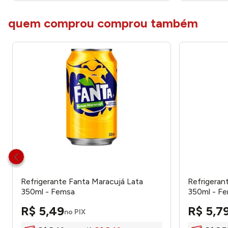
quem comprou comprou também
Refrigerante Fanta Maracujá Lata
Refrigeran
350ml - Femsa
350ml - F
R$
5
,
49
R$
5
,
7
no PIX