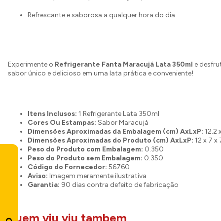
Refrescante e saborosa a qualquer hora do dia
Experimente o
Refrigerante Fanta Maracujá Lata 350ml
e desfru
sabor único e delicioso em uma lata prática e conveniente!
Itens Inclusos:
1 Refrigerante Lata 350ml
Cores Ou Estampas:
Sabor Maracujá
Dimensões Aproximadas da Embalagem (cm) AxLxP:
12.2 
Dimensões Aproximadas do Produto (cm) AxLxP:
12 x 7 x 
Peso do Produto com Embalagem:
0.350
Peso do Produto sem Embalagem:
0.350
Código do Fornecedor:
56760
Aviso:
Imagem meramente ilustrativa
Garantia:
90 dias contra defeito de fabricação
quem viu viu tambem