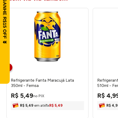
Refrigerante Fanta Maracujá Lata
Refrigeran
350ml - Femsa
510ml - F
R$
5
,
49
R$
4
,
9
no PIX
R$
5
,
49
em até
1
x
R$
5
,
49
R$
4
,
9