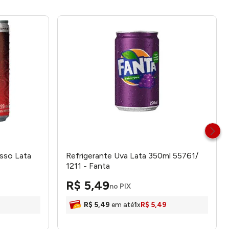
sso Lata
Refrigerante Uva Lata 350ml 55761/
1211 - Fanta
R$
5
,
49
no PIX
R$
5
,
49
em até
1
x
R$
5
,
49