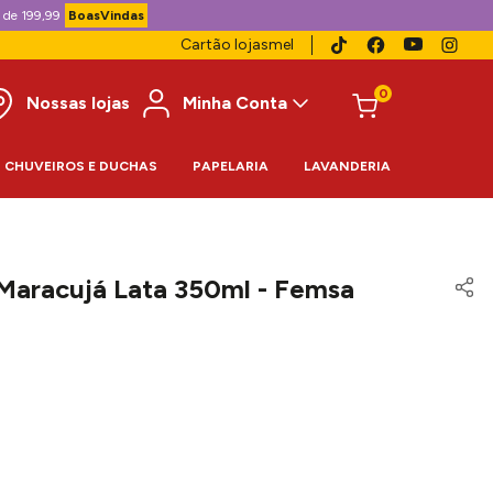
 de 199,99
BoasVindas
Cartão lojasmel
0
Nossas lojas
Minha Conta
CHUVEIROS E DUCHAS
PAPELARIA
LAVANDERIA
 Maracujá Lata 350ml - Femsa