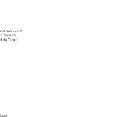
bor exótico e
cítricas e
l da Fanta,
s
lazer