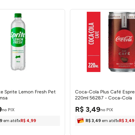
te Sprite Lemon Fresh Pet
Coca-Cola Plus Café Espre
emsa
220ml 56287 - Coca-Cola
9
R$
3
,
49
no PIX
no PIX
9
em até
1
x
R$
4
,
99
R$
3
,
49
em até
1
x
R$
3
,
49