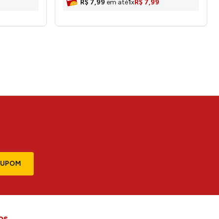
R$
7
,
99
em até
1
x
R$
7
,
99
CUPOM
os