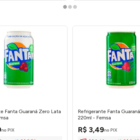
te Fanta Guaraná Zero Lata
Refrigerante Fanta Guaraná
emsa
220ml - Femsa
9
R$
3
,
49
no PIX
no PIX