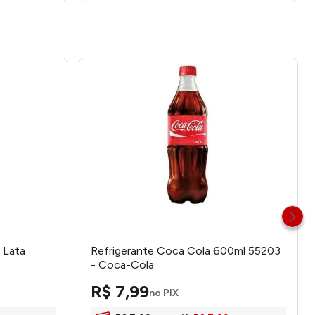
 Lata
Refrigerante Coca Cola 600ml 55203
- Coca-Cola
R$
7
,
99
no PIX