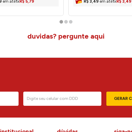
9
em até
1
x
R$
5
,
79
R$
3
,
49
em até
1
x
R$
3
,
49
duvidas? pergunte aqui
GERAR 
institucional
dúvidas
siga-n