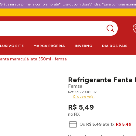
Grátis na sua primeira compra no site*. Use cupom BoasVindas. *para compras acima
CLUSIVO SITE
MARCA PRÓPRIA
INVERNO
DIA DOS PAIS
 fanta maracujá lata 350ml - femsa
Refrigerante Fanta
Femsa
5922938537
Clique e veja!
R$
5
,
49
no PIX
Ou
R$
5
,
49
até
1
x
R$
5
,
49