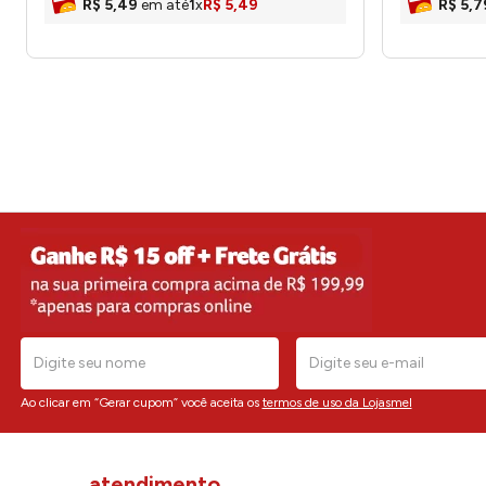
R$
5
,
49
em até
1
x
R$
5
,
49
R$
5
,
7
Ao clicar em “Gerar cupom” você aceita os
termos de uso da Lojasmel
atendimento