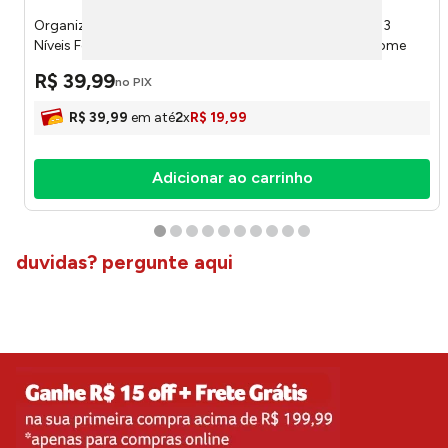
Organizador Cozinha Armário Bela Casa Desmontável 3
Níveis Ferro Preto 22x22x19,5cm LM3346BEL - honeyhome
R$
39
,
99
no PIX
R$
39
,
99
em até
2
x
R$
19
,
99
Adicionar ao carrinho
duvidas? pergunte aqui