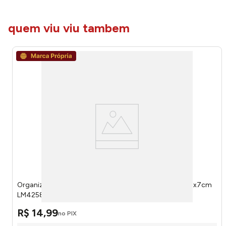
quem viu viu tambem
Organizador Dispenser Para 25 Ovos Plástico Pp 33x18x7cm
LM4258 - honeyhome
R$
14
,
99
no PIX