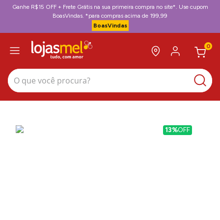
Ganhe R$15 OFF + Frete Grátis na sua primeira compra no site*. Use cupom
BoasVindas. *para compras acima de 199,99
BoasVindas
0
O que você procura?
13%
OFF