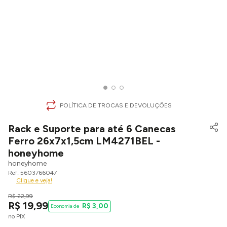
POLÍTICA DE TROCAS E DEVOLUÇÕES
Rack e Suporte para até 6 Canecas
Ferro 26x7x1,5cm LM4271BEL -
honeyhome
honeyhome
5603766047
Clique e veja!
R$
22
,
99
R$
19
,
99
R$
3
,
00
no PIX