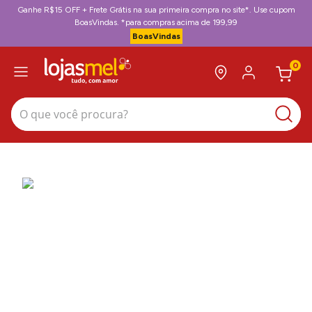
Ganhe R$15 OFF + Frete Grátis na sua primeira compra no site*. Use cupom
BoasVindas. *para compras acima de 199,99
BoasVindas
0
O que você procura?