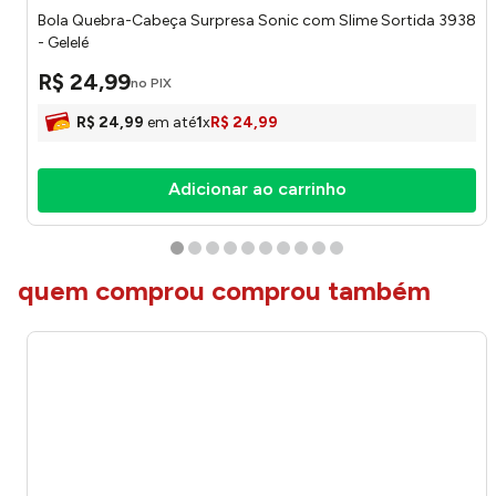
Bola Quebra-Cabeça Surpresa Sonic com Slime Sortida 3938
- Gelelé
R$
24
,
99
no PIX
R$
24
,
99
em até
1
x
R$
24
,
99
Adicionar ao carrinho
quem comprou comprou também