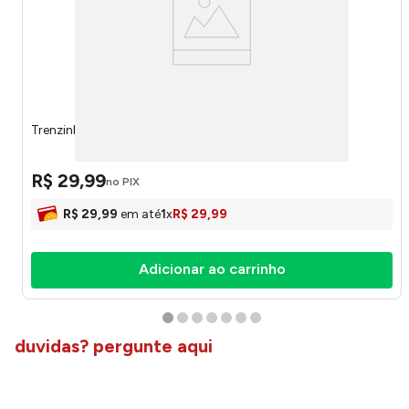
Trenzinho Educativo Plástico 3 Peças 114 - Tutty Toys
R$
29
,
99
no PIX
R$
29
,
99
em até
1
x
R$
29
,
99
Adicionar ao carrinho
duvidas? pergunte aqui