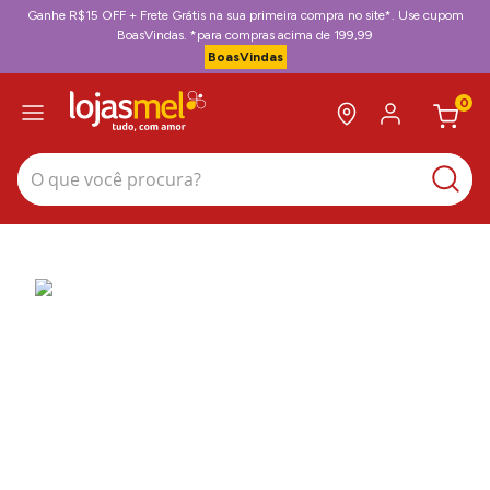
Ganhe R$15 OFF + Frete Grátis na sua primeira compra no site*. Use cupom
BoasVindas. *para compras acima de 199,99
BoasVindas
0
O que você procura?