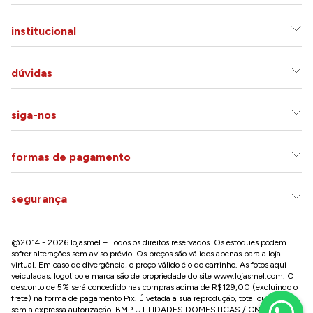
institucional
dúvidas
siga-nos
formas de pagamento
segurança
@2014 - 2026 lojasmel – Todos os direitos reservados. Os estoques podem
sofrer alterações sem aviso prévio. Os preços são válidos apenas para a loja
virtual. Em caso de divergência, o preço válido é o do carrinho. As fotos aqui
veiculadas, logotipo e marca são de propriedade do site
www.lojasmel.com
. O
desconto de 5% será concedido nas compras acima de R$129,00 (excluindo o
frete) na forma de pagamento Pix. É vetada a sua reprodução, total ou parcial,
sem a expressa autorização. BMP UTILIDADES DOMESTICAS / CNPJ: