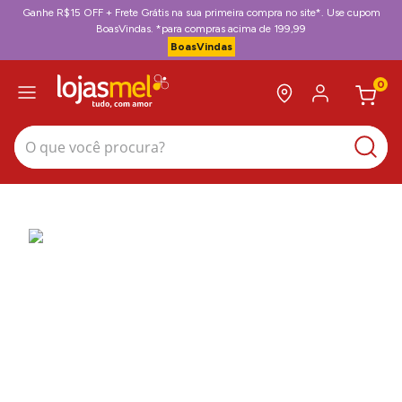
Ganhe R$15 OFF + Frete Grátis na sua primeira compra no site*. Use cupom
BoasVindas. *para compras acima de 199,99
BoasVindas
0
O que você procura?