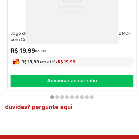
Jogo de Placas Decorativas Nesta Casa Vive Gente Feliz MDF
com Corda - Nsw Decor
R$
19
,
99
no PIX
R$
19
,
99
em até
1
x
R$
19
,
99
Adicionar ao carrinho
duvidas? pergunte aqui