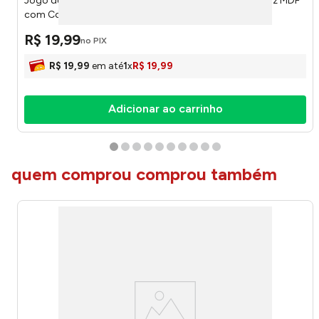
Jogo de Placas Decorativas Nesta Casa Vive Gente Feliz MDF
com Corda - Nsw Decor
R$
19
,
99
no PIX
R$
19
,
99
em até
1
x
R$
19
,
99
Adicionar ao carrinho
quem comprou comprou também