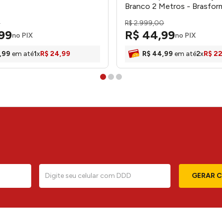
Branco 2 Metros - Brasfor
0
R$
2
.
999
,
00
99
R$
44
,
99
no PIX
no PIX
,
99
em até
1
x
R$
24
,
99
R$
44
,
99
em até
2
x
R$
2
GERAR 