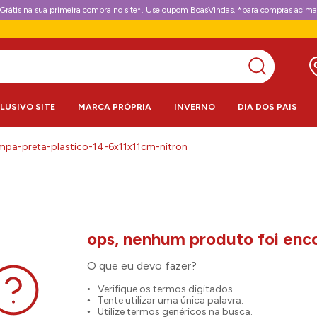
Grátis na sua primeira compra no site*. Use cupom BoasVindas. *para compras acima
CLUSIVO SITE
MARCA PRÓPRIA
INVERNO
DIA DOS PAIS
pa-preta-plastico-14-6x11x11cm-nitron
O que eu devo fazer?
Verifique os termos digitados.
Tente utilizar uma única palavra.
Utilize termos genéricos na busca.