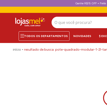
Ganhe R$15 OFF + Frete 
O que você procura?
NOVIDADES
$ EX
pote-quadrado-modular-1-2l-tam