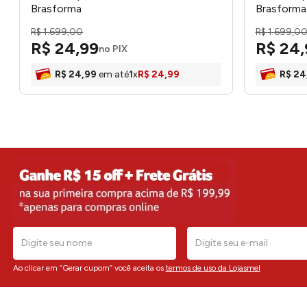
Brasforma
Brasforma
R$
1
.
699
,
00
R$
1
.
699
,
0
R$
24
,
99
R$
24
,
no PIX
R$
24
,
99
em até
1
x
R$
24
,
99
R$
24
Ao clicar em “Gerar cupom” você aceita os
termos de uso da Lojasmel