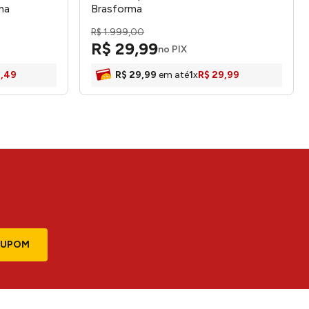
ma
Brasforma
R$
1
.
999
,
00
R$
29
,
99
no PIX
2
,
49
R$
29
,
99
em até
1
x
R$
29
,
99
CUPOM