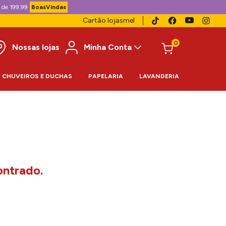
 de 199,99
BoasVindas
Cartão lojasmel
0
Nossas lojas
Minha Conta
CHUVEIROS E DUCHAS
PAPELARIA
LAVANDERIA