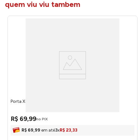
quem viu viu tambem
Porta Xícaras Aço Black Eco Design Ref.442 Arthi
R$
69
,
99
no PIX
R$
69
,
99
em até
3
x
R$
23
,
33