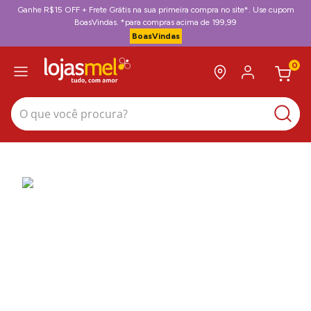
Ganhe R$15 OFF + Frete Grátis na sua primeira compra no site*. Use cupom
BoasVindas. *para compras acima de 199,99
BoasVindas
0
O que você procura?