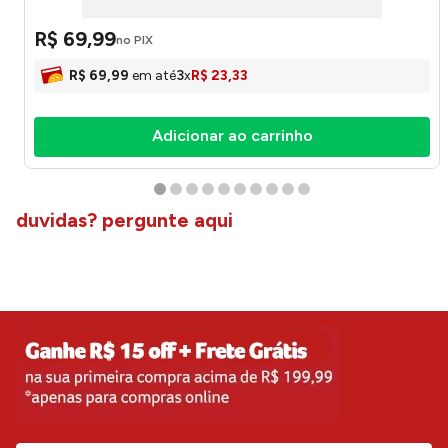
R$
69
,
99
no PIX
R$
69
,
99
em até
3
x
R$
23
,
33
Adicionar ao carrinho
duvidas? pergunte aqui