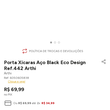
POLÍTICA DE TROCAS E DEVOLUÇÕES
Porta Xícaras Aço Black Eco Design
Ref.442 Arthi
Arthi
6050605838
Clique e veja!
R$
69
,
99
no PIX
Ou
R$
69
,
99
até
2
x
R$
34
,
99