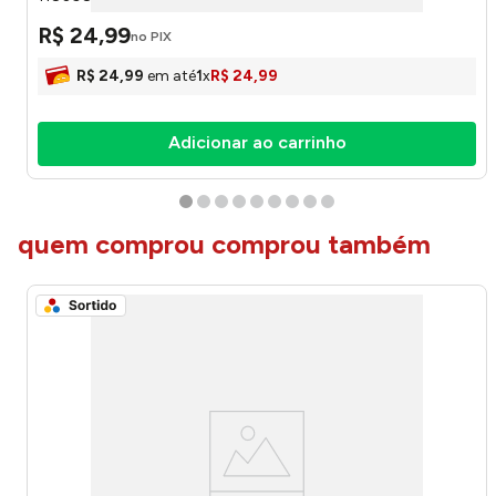
R$
24
,
99
no PIX
R$
24
,
99
em até
1
x
R$
24
,
99
Adicionar ao carrinho
quem comprou comprou também