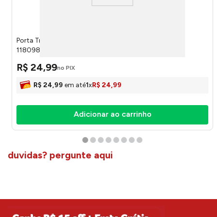
Porta Travesseiro Avulso Sting Sortido 70x50cm
118098249999 - Camesa
R$
24
,
99
no PIX
R$
24
,
99
em até
1
x
R$
24
,
99
Adicionar ao carrinho
duvidas? pergunte aqui