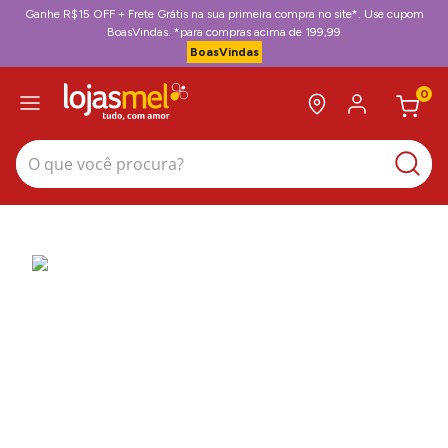
Ganhe R$15 OFF + Frete Grátis na sua primeira compra no site*. Use cupom
BoasVindas. *para compras acima de 199,99
BoasVindas
0
O que você procura?