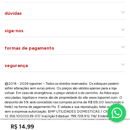
dúvidas
siga-nos
formas de pagamento
segurança
@2014 - 2026 lojasmel – Todos os direitos reservados. Os estoques podem
sofrer alterações sem aviso prévio. Os preços são válidos apenas para a loja
virtual. Em caso de divergência, o preço válido é o do carrinho. As fotos aqui
veiculadas, logotipo e marca são de propriedade do site
www.lojasmel.com
. O
desconto de 5% será concedido nas compras acima de R$129,00 (excluindo o
frete) na forma de pagamento Pix. É vetada a sua reprodução, total ou parcial,
sem a expressa autorização. BMP UTILIDADES DOMESTICAS / CNPJ:
12.356.100/0039-07/ Inscrição Estadual: 799.728.912.116/ Endereço: R José
Versolato,101 , Centro – São Bernardo do Campo - SP CEP: 09750-730
R$
14
,
99
Conheça nossa loja na Paulista / SP: