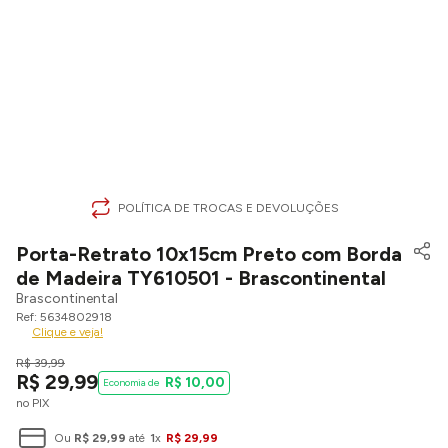
POLÍTICA DE TROCAS E DEVOLUÇÕES
Porta-Retrato 10x15cm Preto com Borda
de Madeira TY610501 - Brascontinental
Brascontinental
5634802918
Clique e veja!
R$
39
,
99
R$
29
,
99
R$
10
,
00
no PIX
Ou
R$
29
,
99
até
1
x
R$
29
,
99