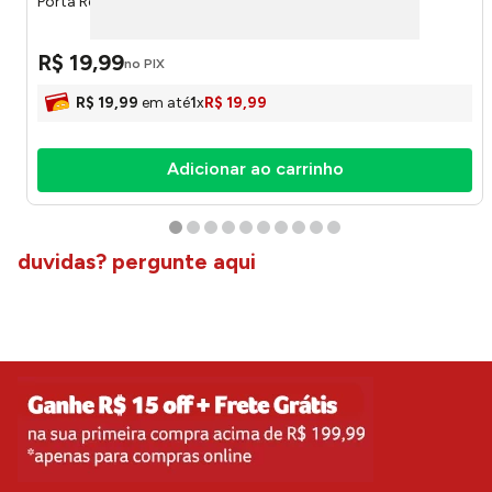
Porta Retrato Enjoy Azul Mdf 15 X 20cm 222829 - Lyor
R$
19
,
99
no PIX
R$
19
,
99
em até
1
x
R$
19
,
99
Adicionar ao carrinho
duvidas? pergunte aqui