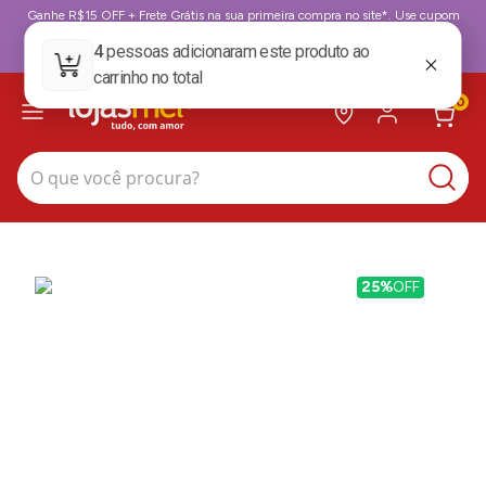
Ganhe R$15 OFF + Frete Grátis na sua primeira compra no site*. Use cupom
BoasVindas. *para compras acima de 199,99
BoasVindas
0
O que você procura?
25%
OFF