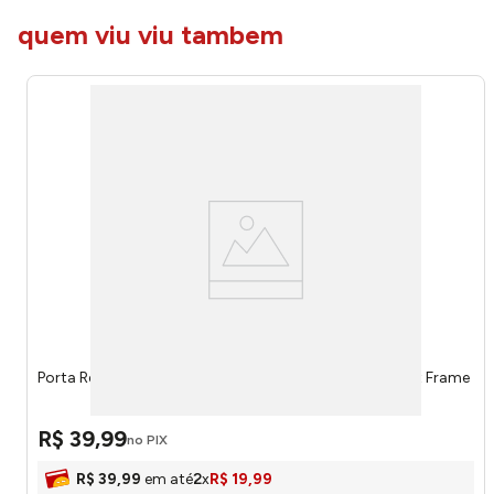
quem viu viu tambem
Porta Retrato Luxo Madeira Moldura 15x21cm 523 - Art Frame
R$
39
,
99
no PIX
R$
39
,
99
em até
2
x
R$
19
,
99