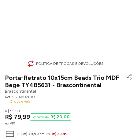
POLÍTICA DE TROCAS E DEVOLUÇÕES
Porta-Retrato 10x15cm Beads Trio MDF
Bege TY485631 - Brascontinental
Brascontinental
5634802810
Clique e veja!
R$
99
,
99
R$
79
,
99
R$
20
,
00
no PIX
Ou
R$
79
,
99
até
2
x
R$
39
,
99