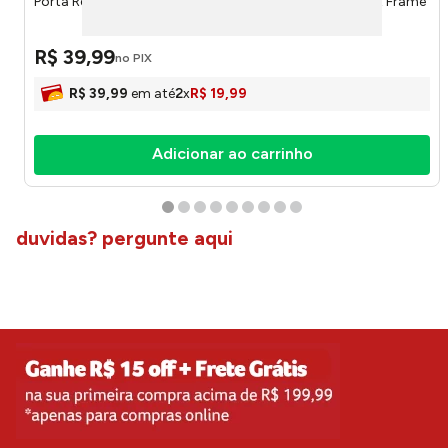
Porta Retrato Luxo Madeira Moldura 15x21cm 523 - Art Frame
R$
39
,
99
no PIX
R$
39
,
99
em até
2
x
R$
19
,
99
Adicionar ao carrinho
duvidas? pergunte aqui