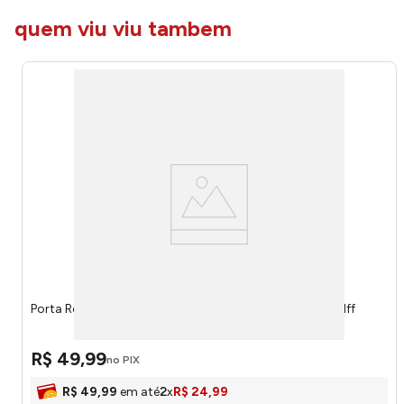
quem viu viu tambem
Porta Retrato Onlle Creme Mdf 15x20cm Ref.62173 Wolff
R$
49
,
99
no PIX
R$
49
,
99
em até
2
x
R$
24
,
99