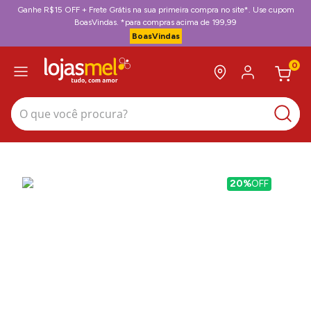
Ganhe R$15 OFF + Frete Grátis na sua primeira compra no site*. Use cupom
BoasVindas. *para compras acima de 199,99
BoasVindas
0
O que você procura?
20%
OFF