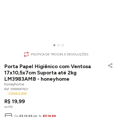
POLÍTICA DE TROCAS E DEVOLUÇÕES
Porta Papel Higiênico com Ventosa
17x10,5x7cm Suporta até 2kg
LM3983AMB - honeyhome
honeyhome
5969687621
Clique e veja!
R$
19
,
99
no PIX
Ou
R$
19
,
99
até
1
x
R$
19
,
99