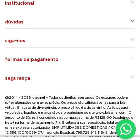
institucional
dúvidas
siga-nos
formas de pagamento
segurança
@2014 - 2026 lojasmel – Todos os direitos reservados. Os estoques podem
sofrer alterações sem aviso prévio. Os preços são válidos apenas para a loja
virtual. Em caso de divergência, o preço válido é o do carrinho. As fotos aqui
veiculadas, logotipo e marca são de propriedade do site
www.lojasmel.com
. O
desconto de 5% será concedido nas compras acima de R$129,00 (excluindo o
frete) na forma de pagamento Pix. É vetada a sua reprodução, total ou parcial,
sem a expressa autorização. BMP UTILIDADES DOMESTICAS / CNPJ:
12.356.100/0039-07/ Inscrição Estadual: 799.728.912.116/ Endereço: R José
Versolato,101 , Centro – São Bernardo do Campo - SP CEP: 09750-730