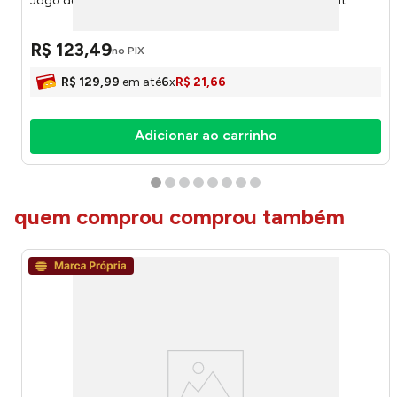
Jogo de Banheiro Porcelana Listras 3 Peças 32012 -Tuut
R$
123
,
49
no PIX
R$
129
,
99
em até
6
x
R$
21
,
66
Adicionar ao carrinho
quem comprou comprou também