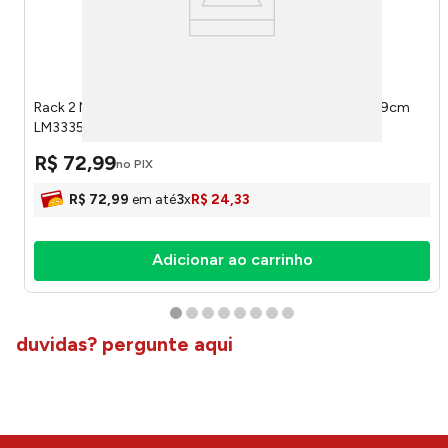
Rack 2 Níveis com Ganchos e Saboneteira 27,5x12,5x59cm
LM3335BEL - honeyhome
R$
72
,
99
no PIX
R$
72
,
99
em até
3
x
R$
24
,
33
Adicionar ao carrinho
duvidas? pergunte aqui