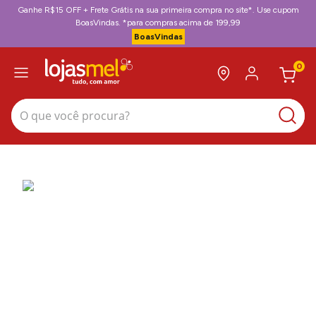
Ganhe R$15 OFF + Frete Grátis na sua primeira compra no site*. Use cupom
BoasVindas. *para compras acima de 199,99
BoasVindas
0
O que você procura?