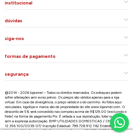
institucional
dúvidas
siga-nos
formas de pagamento
segurança
@2014 - 2026 lojasmel – Todos os direitos reservados. Os estoques podem
sofrer alterações sem aviso prévio. Os preços são válidos apenas para a loja
virtual. Em caso de divergência, o preço válido é o do carrinho. As fotos aqui
veiculadas, logotipo e marca são de propriedade do site
www.lojasmel.com
. O
desconto de 5% será concedido nas compras acima de R$129,00 (excluindo o
frete) na forma de pagamento Pix. É vetada a sua reprodução, total ou parcial,
sem a expressa autorização. BMP UTILIDADES DOMESTICAS / CNPJ:
12.356.100/0039-07/ Inscrição Estadual: 799.728.912.116/ Endereço: R José
Versolato,101 , Centro – São Bernardo do Campo - SP CEP: 09750-730