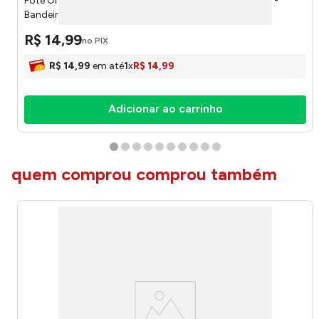
Pote Organizador 1,5 Litros Patrick Plástico Rosa 9598 -
Bandeirante
R$
14
,
99
no PIX
R$
14
,
99
em até
1
x
R$
14
,
99
Adicionar ao carrinho
quem comprou comprou também