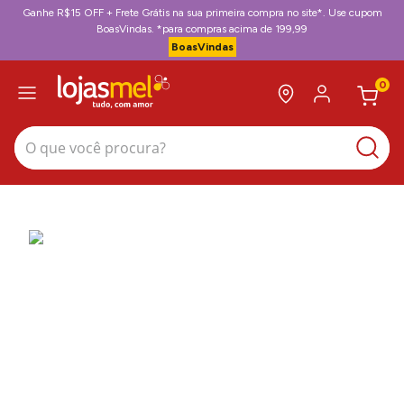
Ganhe R$15 OFF + Frete Grátis na sua primeira compra no site*. Use cupom
BoasVindas. *para compras acima de 199,99
BoasVindas
0
O que você procura?