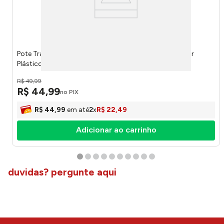
Pote Trava Mais Com Dispenser Para Direcionar E Dosar
Plástico Bege Madeira 3 Litros 18068 - Plasútil
R$
49
,
99
R$
44
,
99
no PIX
R$
44
,
99
em até
2
x
R$
22
,
49
Adicionar ao carrinho
duvidas? pergunte aqui