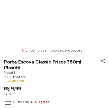
POLÍTICA DE TROCAS E DEVOLUÇÕES
Porta Escova Classic Frisos 380ml -
Plasútil
Plasútil
2111964729
Clique e veja!
R$
9
,
99
no PIX
Ou
R$
9
,
99
até
1
x
R$
9
,
99