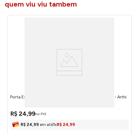
quem viu viu tambem
Porta Escovas de Dente Plástico Diamante Black 1949 - Arthi
R$
24
,
99
no PIX
R$
24
,
99
em até
1
x
R$
24
,
99