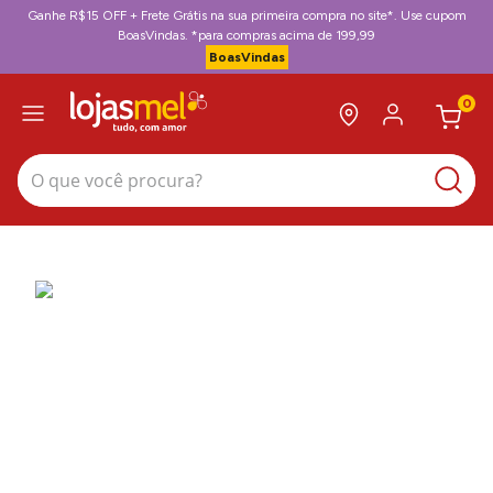
Ganhe R$15 OFF + Frete Grátis na sua primeira compra no site*. Use cupom
BoasVindas. *para compras acima de 199,99
BoasVindas
0
O que você procura?