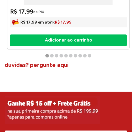
R$
17
,
99
no PIX
R$
17
,
99
em até
1
x
R$
17
,
99
Adicionar ao carrinho
duvidas? pergunte aqui