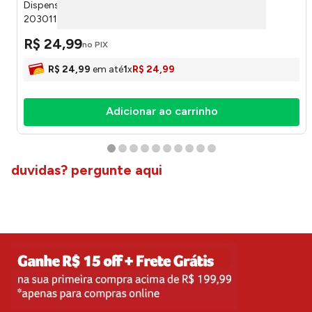
Dispenser Para Detergente Liquido Full Preto 700ml
2030118201 - Udê
R$
24
,
99
no PIX
R$
24
,
99
em até
1
x
R$
24
,
99
Adicionar ao carrinho
duvidas? pergunte aqui