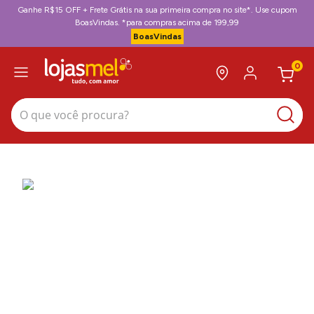
Ganhe R$15 OFF + Frete Grátis na sua primeira compra no site*. Use cupom
BoasVindas. *para compras acima de 199,99
BoasVindas
0
O que você procura?