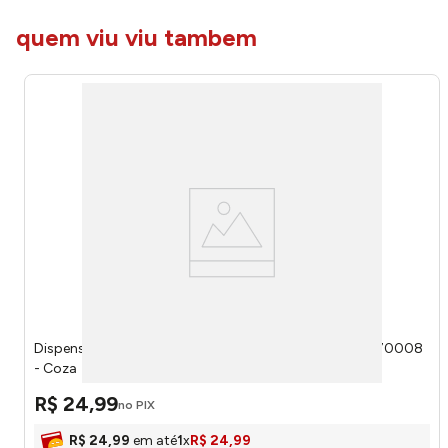
quem viu viu tambem
Dispenser de Detergente Basic R&J Preto 600ml 108370008
- Coza
R$
24
,
99
no PIX
R$
24
,
99
em até
1
x
R$
24
,
99