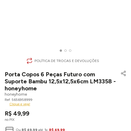
POLÍTICA DE TROCAS E DEVOLUÇÕES
Porta Copos 6 Peças Futuro com
Suporte Bambu 12,5x12,5x6cm LM3358 -
honeyhome
honeyhome
5656958999
Clique e veja!
R$
49
,
99
no PIX
Ou
R$
49
,
99
até
1
x
R$
49
,
99