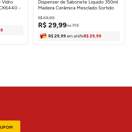
 Vidro
Dispenser de Sabonete Liquido 350ml
 CK6440 -
Madeira Cerâmica Mesclado Sortido
17,5x18cm CK3230 - Clink
R$
59
,
99
R$
29
,
99
no PIX
99
R$
29
,
99
em até
1
x
R$
29
,
99
CUPOM