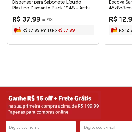
Dispenser para Sabonete Líquido
Escova San
Plástico Diamante Black 1948 - Arthi
45x8x8cm
R$
37
,
99
R$
12
,
no PIX
R$
37
,
99
em até
1
x
R$
37
,
99
R$
12
,