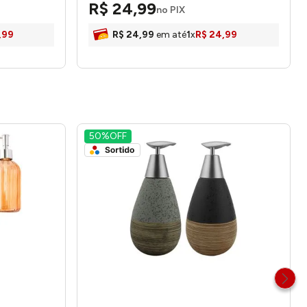
R$
24
,
99
honeyhome
no PIX
,
99
R$
24
,
99
em até
1
x
R$
24
,
99
50%
OFF