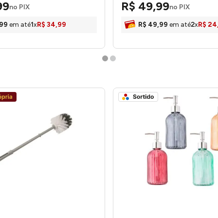
99
R$
49
,
99
no PIX
no PIX
99
em até
1
x
R$
34
,
99
R$
49
,
99
em até
2
x
R$
24