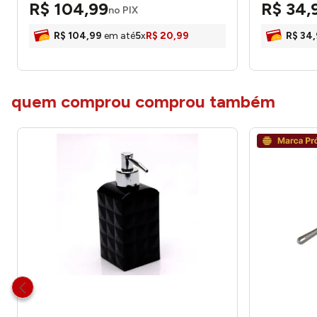
R$
104
,
99
R$
34
,
honeyhome
no PIX
R$
104
,
99
em até
5
x
R$
20
,
99
R$
34
,
quem comprou comprou também