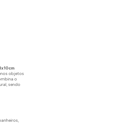
,8x10cm
enos objetos
combina o
ural, sendo
anheiros,