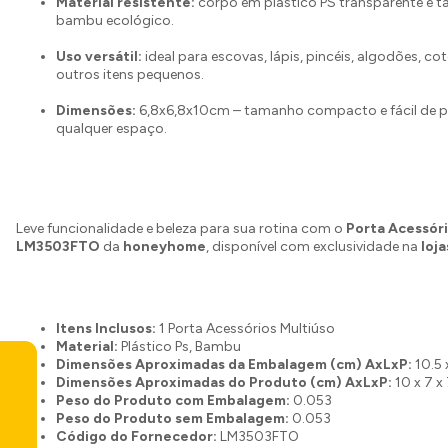
Material resistente:
corpo em plástico PS transparente e 
bambu ecológico.
Uso versátil:
ideal para escovas, lápis, pincéis, algodões, co
outros itens pequenos.
Dimensões:
6,8x6,8x10cm – tamanho compacto e fácil de p
qualquer espaço.
Leve funcionalidade e beleza para sua rotina com o
Porta Acessór
LM3503FTO
da
honeyhome
, disponível com exclusividade na
loj
Itens Inclusos:
1 Porta Acessórios Multiúso
Material:
Plástico Ps, Bambu
Dimensões Aproximadas da Embalagem (cm) AxLxP:
10.5 
Dimensões Aproximadas do Produto (cm) AxLxP:
10 x 7 x
Peso do Produto com Embalagem:
0.053
Peso do Produto sem Embalagem:
0.053
Código do Fornecedor:
LM3503FTO