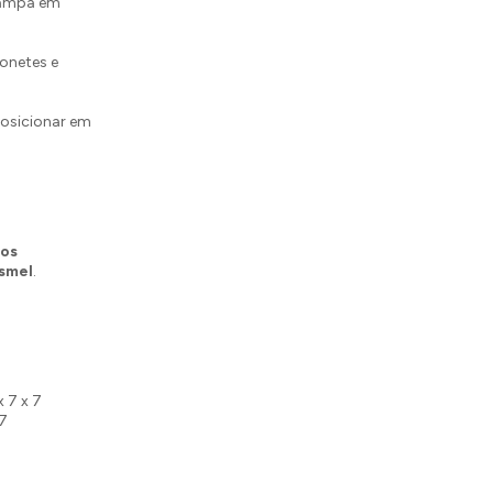
tampa em
tonetes e
osicionar em
ios
asmel
.
x 7 x 7
 7