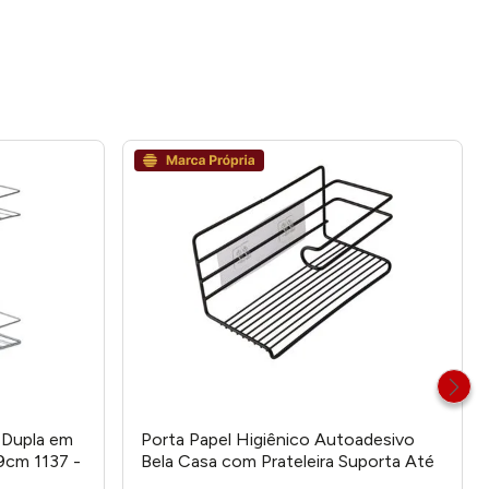
 Dupla em
Porta Papel Higiênico Autoadesivo
cm 1137 -
Bela Casa com Prateleira Suporta Até
3kg Ferro 22x10x11cm LM2565BEL -