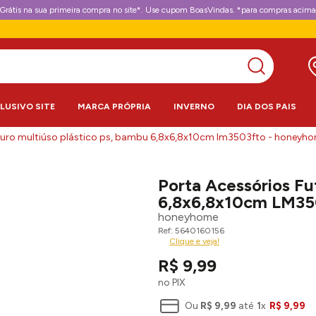
Grátis na sua primeira compra no site*. Use cupom BoasVindas. *para compras acima
CLUSIVO SITE
MARCA PRÓPRIA
INVERNO
DIA DOS PAIS
turo multiúso plástico ps, bambu 6,8x6,8x10cm lm3503fto - honeyh
Porta Acessórios Fu
6,8x6,8x10cm LM3
honeyhome
5640160156
Clique e veja!
R$
9
,
99
no PIX
Ou
R$
9
,
99
até
1
x
R$
9
,
99