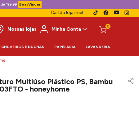
 de 199,99
BoasVindas
Cartão lojasmel
0
Nossas lojas
Minha Conta
CHUVEIROS E DUCHAS
PAPELARIA
LAVANDERIA
ome
turo Multiúso Plástico PS, Bambu
503FTO - honeyhome