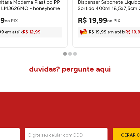
itária Moderna Plástico PP
Dispenser Sabonete Liquido
 LM3626MO - honeyhome
Sortido 400ml 18,5x7,5cm
Clink
99
R$
19
,
99
no PIX
no PIX
99
em até
1
x
R$
12
,
99
R$
19
,
99
em até
1
x
R$
19
,
duvidas? pergunte aqui
GERAR 