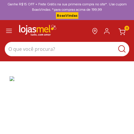
Ganhe R$15 OFF + Frete Grátis na sua primeira compra no site*. Use cupom
BoasVindas. *para compras acima de 199,99
BoasVindas
0
O que você procura?