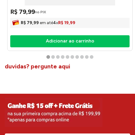
R$
79
,
99
no PIX
R$
79
,
99
em até
4
x
R$
19
,
99
Adicionar ao carrinho
duvidas? pergunte aqui