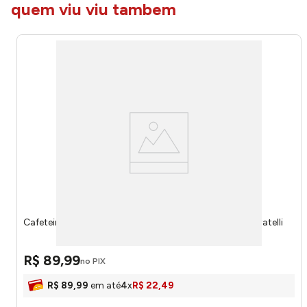
quem viu viu tambem
Cafeteira Italiana Inox 12 Xícaras Com Alça A27831 - Fratelli
R$
89
,
99
no PIX
R$
89
,
99
em até
4
x
R$
22
,
49