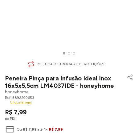
POLÍTICA DE TROCAS E DEVOLUÇÕES
Peneira Pinça para Infusão Ideal Inox
16x5x5,5cm LM4037IDE - honeyhome
honeyhome
5892299653
Clique e veja!
R$
7
,
99
no PIX
Ou
R$
7
,
99
até
1
x
R$
7
,
99