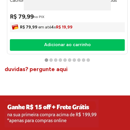
Cachorrinho Pelúcia Deitado Sortido 50cm 283 - For Kids
R$
79
,
99
no PIX
R$
79
,
99
em até
4
x
R$
19
,
99
Adicionar ao carrinho
duvidas? pergunte aqui