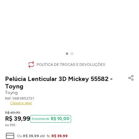
POLÍTICA DE TROCAS E DEVOLUÇÕES
Pelúcia Lenticular 3D Mickey 55582 -
Toyng
Toyng
5683852721
Clique e veja!
R$
49
,
99
R$
39
,
99
R$
10
,
00
no PIX
Ou
R$
39
,
99
até
1
x
R$
39
,
99