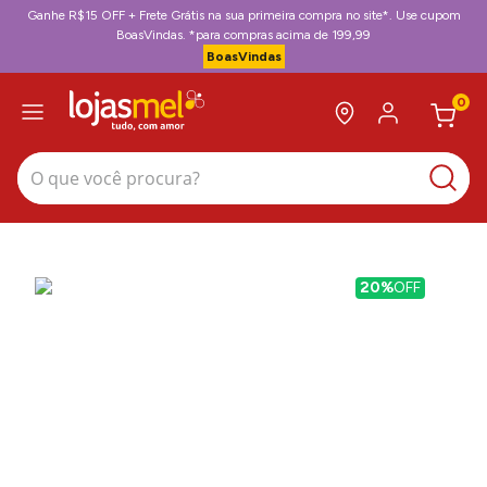
Ganhe R$15 OFF + Frete Grátis na sua primeira compra no site*. Use cupom
BoasVindas. *para compras acima de 199,99
BoasVindas
0
O que você procura?
20%
OFF