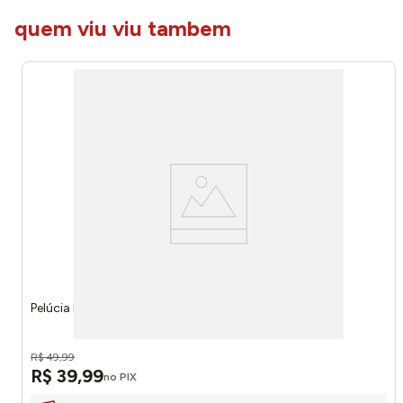
quem viu viu tambem
Pelúcia Lenticular 3D Stitch 53723 - Toyng
R$
49
,
99
R$
39
,
99
no PIX