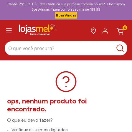
Ganhe R$15 OFF + Frete Grátis na sua primeira compra no site*. Use cupom
BoasVindas. *para compras acima de 199,99
BoasVindas
0
O que você procura?
O que eu devo fazer?
Verifique os termos digitados.