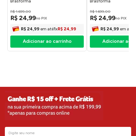
Brasforma
Brasforma
R$
1
.
699
,
00
R$
1
.
699
,
00
R$
24
,
99
R$
24
,
99
no PIX
no PIX
R$
24
,
99
em até
1
x
R$
24
,
99
R$
24
,
99
em até
1
Adicionar ao carrinho
Adicionar ao c