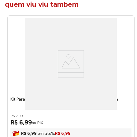
quem viu viu tambem
Kit Parafusos Para Suporte de Tv 8x45mm - Brasforma
R$
7
,
99
R$
6
,
99
no PIX
R$
6
,
99
em até
1
x
R$
6
,
99