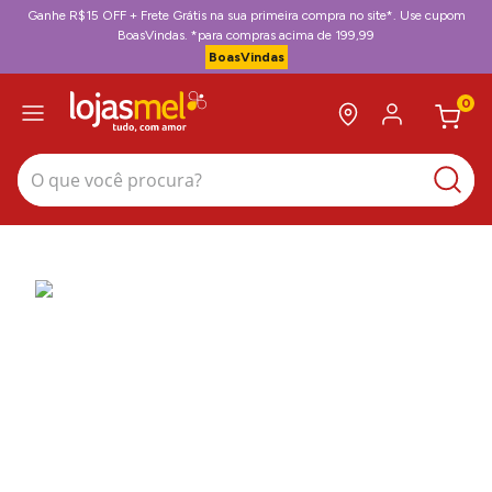
Ganhe R$15 OFF + Frete Grátis na sua primeira compra no site*. Use cupom
BoasVindas. *para compras acima de 199,99
BoasVindas
0
O que você procura?