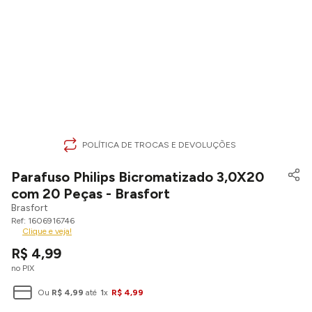
POLÍTICA DE TROCAS E DEVOLUÇÕES
Parafuso Philips Bicromatizado 3,0X20
com 20 Peças - Brasfort
Brasfort
1606916746
Clique e veja!
R$
4
,
99
no PIX
Ou
R$
4
,
99
até
1
x
R$
4
,
99