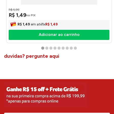
R$
5
,
99
R$
1
,
49
no PIX
R$
1
,
49
em até
1
x
R$
1
,
49
Adicionar ao carrinho
duvidas? pergunte aqui