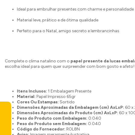
Ideal para embrulhar presentes com charme e personalidade
Material leve, prático e de ótima qualidade
Perfeito para o Natal, amigo secreto e lembrancinhas
Complete o clima natalino com o
papel presente da lucas emba
escolha ideal para quem quer surpreender com bom gosto e afeto!
Itens Inclusos:
1 Embalagem Presente
Material:
Papel Impresso 65gr
Cores Ou Estampas:
Sortido
Dimensões Aproximadas da Embalagem (cm) AxLxP:
60 x 
Dimensões Aproximadas do Produto (cm) AxLxP:
60 x 100
Peso do Produto com Embalagem:
0.040
Peso do Produto sem Embalagem:
0.040
Código do Fornecedor:
ROL8N
Aviso:
Imagem meramente ilustrativa