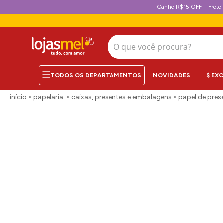
Ganhe R$15 OFF + Frete 
O que você procura?
NOVIDADES
$ EX
papelaria
caixas, presentes e embalagens
papel de pres