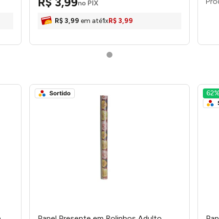
R$
3
,
99
no PIX
R$
3
,
99
em até
1
x
R$
3
,
99
62
m
Papel Presente em Rolinhos Adulto
Pap