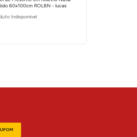
tido 60x100cm ROL8N - lucas
alagens
CUPOM