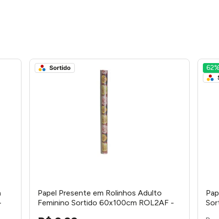
62
m
Papel Presente em Rolinhos Adulto
Pap
-
Feminino Sortido 60x100cm ROL2AF -
Sor
lucas embalagens
emb