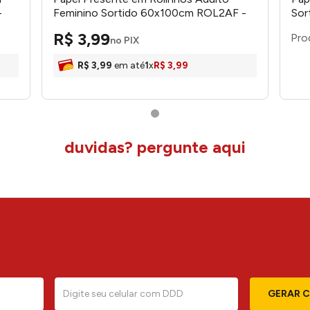
-
Feminino Sortido 60x100cm ROL2AF -
Sor
lucas embalagens
emb
R$
3
,
99
no PIX
R$
3
,
99
em até
1
x
R$
3
,
99
duvidas? pergunte aqui
GERAR 