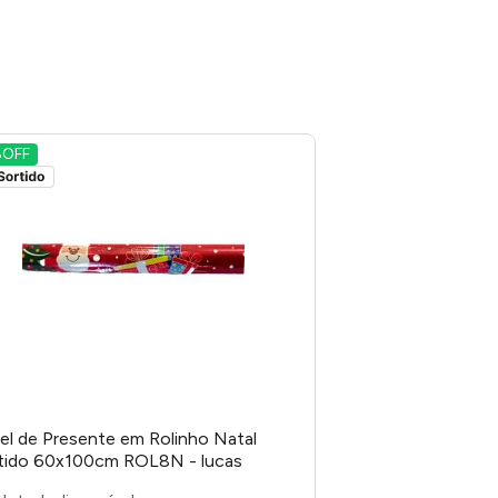
%
OFF
el de Presente em Rolinho Natal
tido 60x100cm ROL8N - lucas
alagens