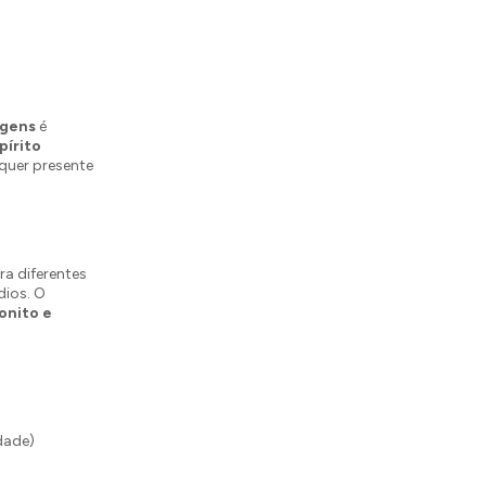
agens
é
pírito
lquer presente
ra diferentes
dios. O
onito e
dade)