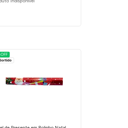
%
OFF
el de Presente em Rolinho Natal