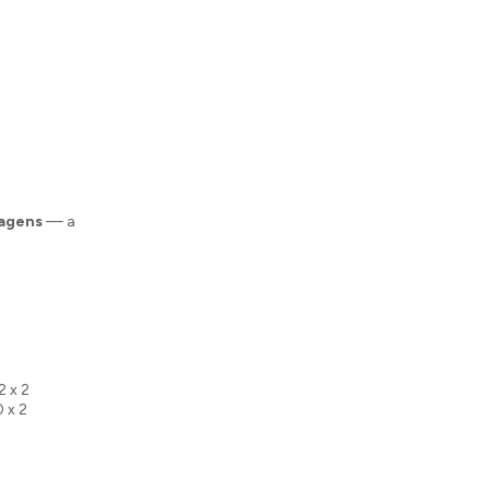
lagens
— a
2 x 2
 x 2