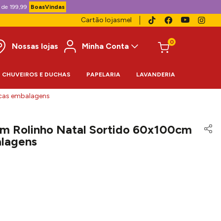
 de 199,99
BoasVindas
Cartão lojasmel
0
Nossas lojas
Minha Conta
CHUVEIROS E DUCHAS
PAPELARIA
LAVANDERIA
ucas embalagens
em Rolinho Natal Sortido 60x100cm
alagens