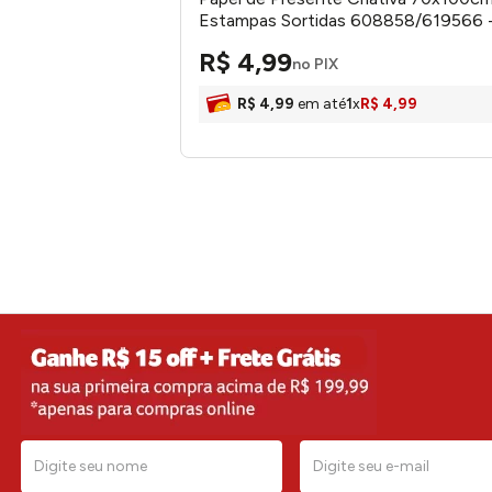
Estampas Sortidas 608858/619566 
grafons
R$
4
,
99
no PIX
R$
4
,
99
em até
1
x
R$
4
,
99