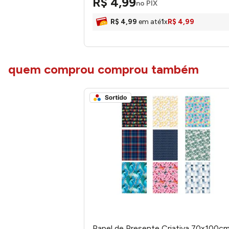
R$
4
,
99
no PIX
R$
4
,
99
em até
1
x
R$
4
,
99
quem comprou comprou também
Papel de Presente Criativa 70x100c