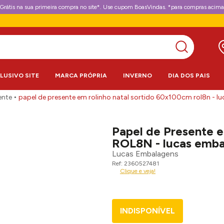
Grátis na sua primeira compra no site*. Use cupom BoasVindas. *para compras acima
CLUSIVO SITE
MARCA PRÓPRIA
INVERNO
DIA DOS PAIS
ente
papel de presente em rolinho natal sortido 60x100cm rol8n - l
Papel de Presente 
ROL8N - lucas emb
Lucas Embalagens
2360527481
Clique e veja!
INDISPONÍVEL