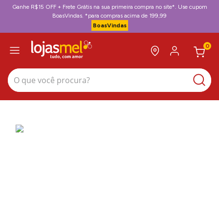
Ganhe R$15 OFF + Frete Grátis na sua primeira compra no site*. Use cupom
BoasVindas. *para compras acima de 199,99
BoasVindas
0
O que você procura?