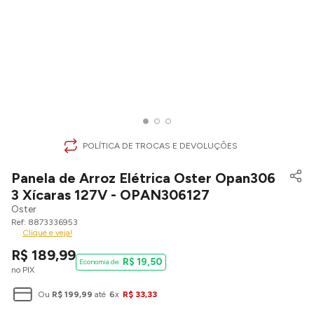
POLÍTICA DE TROCAS E DEVOLUÇÕES
Panela de Arroz Elétrica Oster Opan306
3 Xícaras 127V - OPAN306127
Oster
8873336953
Clique e veja!
R$
189
,
99
R$
19
,
50
no PIX
Ou
R$
199
,
99
até
6
x
R$
33
,
33