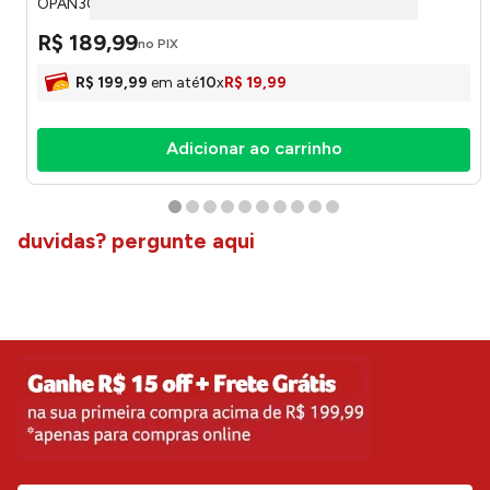
OPAN306127
R$
189
,
99
no PIX
R$
199
,
99
em até
10
x
R$
19
,
99
Adicionar ao carrinho
duvidas? pergunte aqui