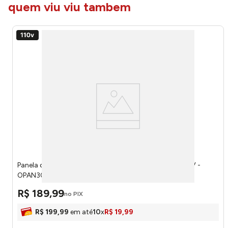
quem viu viu tambem
Panela de Arroz Elétrica Oster Opan306 3 Xícaras 127V -
OPAN306127
R$
189
,
99
no PIX
R$
199
,
99
em até
10
x
R$
19
,
99