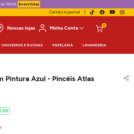
 de 199,99
BoasVindas
Cartão lojasmel
0
Nossas lojas
Minha Conta
CHUVEIROS E DUCHAS
PAPELARIA
LAVANDERIA
 Pintura Azul - Pincéis Atlas
0
,
00
9