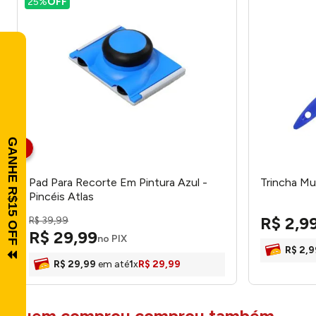
25%
OFF
Pad Para Recorte Em Pintura Azul -
Trincha Mu
Pincéis Atlas
R$
2
,
9
R$
39
,
99
R$
29
,
99
no PIX
R$
2
,
9
R$
29
,
99
em até
1
x
R$
29
,
99
quem comprou comprou também