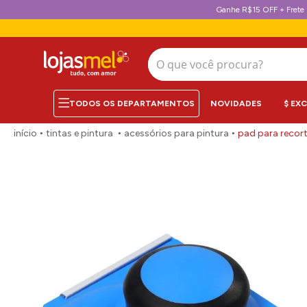
Ganhe R$15 OFF + Frete 
O que você procura?
NOVIDADES
$ EX
tintas e pintura
acessórios para pintura
pad para recorte