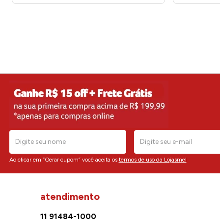
Ao clicar em “Gerar cupom” você aceita os
termos de uso da Lojasmel
atendimento
11 91484-1000