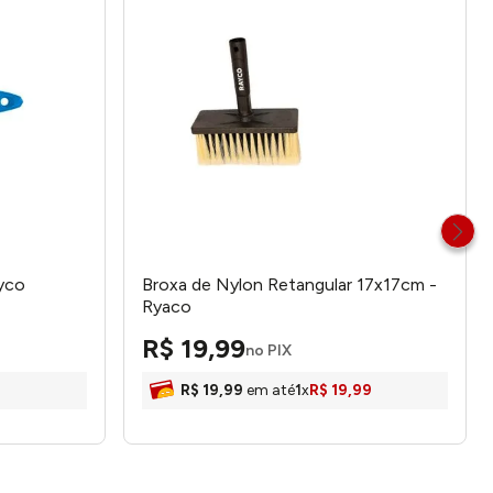
ayco
Broxa de Nylon Retangular 17x17cm -
Ryaco
R$
19
,
99
no PIX
R$
19
,
99
em até
1
x
R$
19
,
99