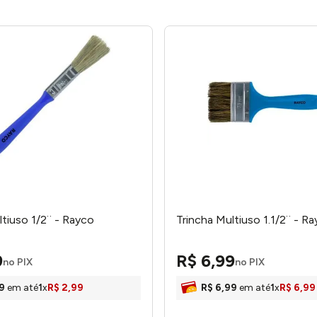
ltiuso 1/2¨ - Rayco
Trincha Multiuso 1.1/2¨ - R
9
R$
6
,
99
no PIX
no PIX
9
em até
1
x
R$
2
,
99
R$
6
,
99
em até
1
x
R$
6
,
99