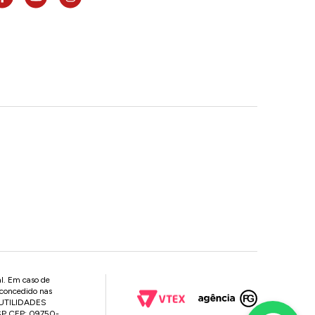
al. Em caso de
 concedido nas
P UTILIDADES
 SP CEP: 09750-