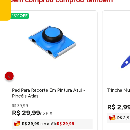
25%
OFF
Pad Para Recorte Em Pintura Azul -
Trincha Mu
Pincéis Atlas
R$
2
,
9
R$
39
,
99
R$
29
,
99
no PIX
R$
2
,
9
R$
29
,
99
em até
1
x
R$
29
,
99