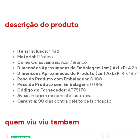
descrição do produto
Itens Inclusos:
1 Pad
Material:
Plástico
Cores Ou Estampas:
Azul / Branco
Dimensões Aproximadas da Embalagem (cm) AxLxP:
4.2 x
Dimensões Aproximadas do Produto (cm) AxLxP:
4 x 19 x
Peso do Produto com Embalagem:
0.108
Peso do Produto sem Embalagem:
0.085
Código do Fornecedor:
AT75170
Aviso:
Imagem meramente ilustrativa
Garantia:
90 dias contra defeito de fabricação
quem viu viu tambem