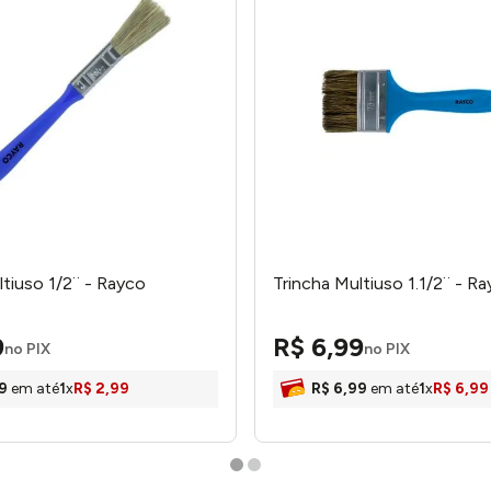
ltiuso 1/2¨ - Rayco
Trincha Multiuso 1.1/2¨ - R
9
R$
6
,
99
no PIX
no PIX
9
em até
1
x
R$
2
,
99
R$
6
,
99
em até
1
x
R$
6
,
99