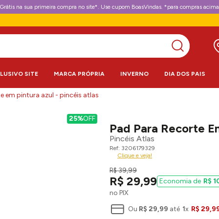
Grátis na sua primeira compra no site*. Use cupom BoasVindas. *para compras acima
CLUSIVO SITE
MARCA PRÓPRIA
INVERNO
DIA DOS PAIS
 em pintura azul - pincéis atlas
25%
OFF
Pad Para Recorte Em
Pincéis Atlas
3206179329
Clique e veja!
R$
39
,
99
R$
29
,
99
R$
1
no PIX
Ou
R$
29
,
99
até
1
x
R$
29
,
9