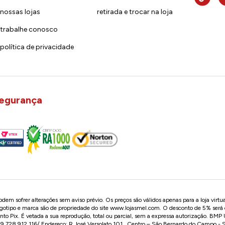
nossas lojas
retirada e trocar na loja
trabalhe conosco
política de privacidade
egurança
em sofrer alterações sem aviso prévio. Os preços são válidos apenas para a loja virtu
logotipo e marca são de propriedade do site
www.lojasmel.com
. O desconto de 5% será
o Pix. É vetada a sua reprodução, total ou parcial, sem a expressa autorização. BM
728.912.116/ Endereço: R José Versolato,101 , Centro – São Bernardo do Campo -