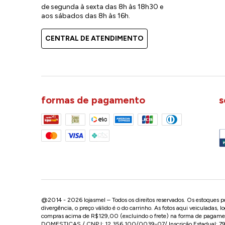
de segunda à sexta das 8h às 18h30 e
aos sábados das 8h às 16h.
CENTRAL DE ATENDIMENTO
formas de pagamento
s
@2014 - 2026 lojasmel – Todos os direitos reservados. Os estoques pod
divergência, o preço válido é o do carrinho. As fotos aqui veiculadas, 
compras acima de R$129,00 (excluindo o frete) na forma de pagament
DOMESTICAS / CNPJ: 12.356.100/0039-07/ Inscrição Estadual: 799.