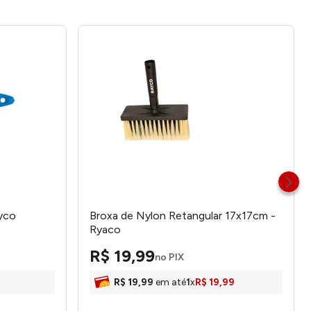
ayco
Broxa de Nylon Retangular 17x17cm -
Ryaco
R$
19
,
99
no PIX
R$
19
,
99
em até
1
x
R$
19
,
99