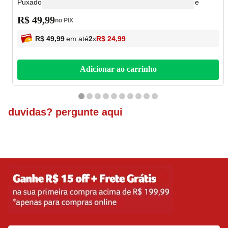
Puxador Transparente 9,2x20x31cm OR48220 - Ordene
R$
49
,
99
no PIX
R$
49
,
99
em até
2
x
R$
24
,
99
Adicionar ao carrinho
duvidas? pergunte aqui