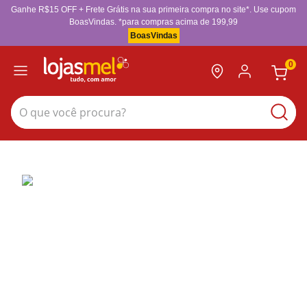
Ganhe R$15 OFF + Frete Grátis na sua primeira compra no site*. Use cupom
BoasVindas. *para compras acima de 199,99
BoasVindas
0
O que você procura?