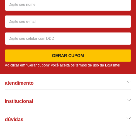
GERAR CUPOM
Ao clicar em “Gerar cupom” você aceita os
termos de uso da Lojasmel
atendimento
institucional
dúvidas