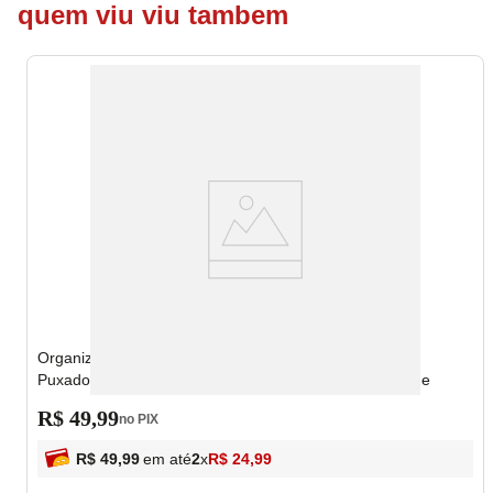
quem viu viu tambem
Organizador Multiuso G Clear Utti para Geladeira com
Puxador Transparente 9,2x20x31cm OR48220 - Ordene
R$
49
,
99
no PIX
R$
49
,
99
em até
2
x
R$
24
,
99