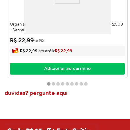
Organizador Multiuso Plástico Transparente 8 Litros SR2508
- Sanremo
R$
22
,
99
no PIX
R$
22
,
99
em até
1
x
R$
22
,
99
Adicionar ao carrinho
duvidas? pergunte aqui