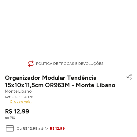
POLÍTICA DE TROCAS E DEVOLUÇÕES
Organizador Modular Tendência
15x10x11,5cm OR963M - Monte Líbano
Monte Libano
2723350178
Clique e veja!
R$
12
,
99
no PIX
Ou
R$
12
,
99
até
1
x
R$
12
,
99