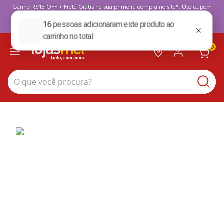
Ganhe R$15 OFF + Frete Grátis na sua primeira compra no site*. Use cupom
BoasVindas. *para compras acima de 199,99
BoasVindas
0
O que você procura?