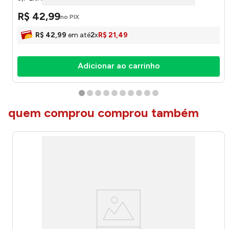
R$
42
,
99
no PIX
R$
42
,
99
em até
2
x
R$
21
,
49
Adicionar ao carrinho
quem comprou comprou também