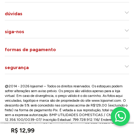
dúvidas
siga-nos
formas de pagamento
segurança
@2014 - 2026 lojasmel – Todos os direitos reservados. Os estoques podem
sofrer alterações sem aviso prévio. Os preços são válidos apenas para a loja
virtual. Em caso de divergência, o preço válido é o do carrinho. As fotos aqui
veiculadas, logotipo e marca são de propriedade do site
www.lojasmel.com
. O
desconto de 5% será concedido nas compras acima de R$129,00 (excluindo o
frete) na forma de pagamento Pix. É vetada a sua reprodução, total ou parcial,
sem a expressa autorização. BMP UTILIDADES DOMESTICAS / CNPJ:
12.356.100/0039-07/ Inscrição Estadual: 799.728.912.116/ Endereço: R José
Versolato,101 , Centro – São Bernardo do Campo - SP CEP: 09750-730
R$
12
,
99
Conheça nossa loja na Paulista / SP: