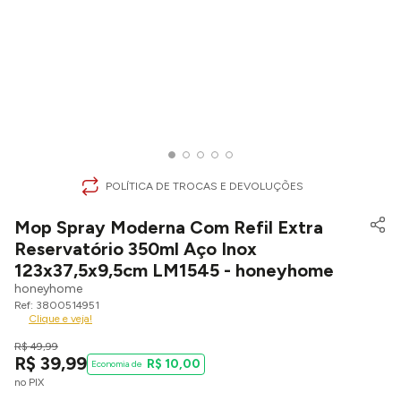
POLÍTICA DE TROCAS E DEVOLUÇÕES
Mop Spray Moderna Com Refil Extra
Reservatório 350ml Aço Inox
123x37,5x9,5cm LM1545 - honeyhome
honeyhome
3800514951
Clique e veja!
R$
49
,
99
R$
39
,
99
R$
10
,
00
no PIX