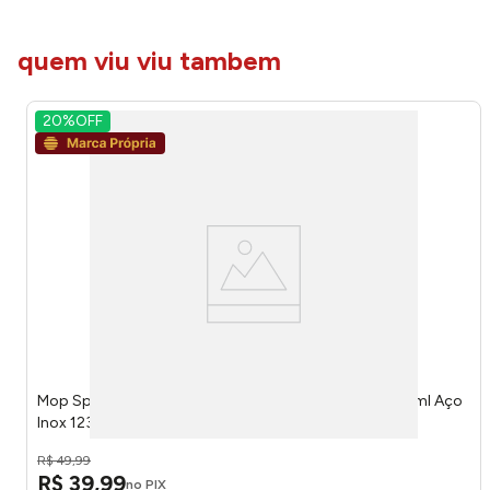
quem viu viu tambem
20%
OFF
Mop Spray Moderna Com Refil Extra Reservatório 350ml Aço
Inox 123x37,5x9,5cm LM1545 - honeyhome
R$
49
,
99
R$
39
,
99
no PIX