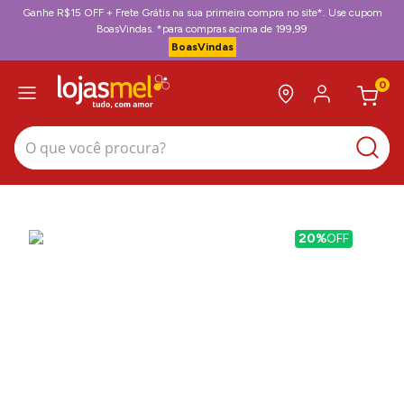
Ganhe R$15 OFF + Frete Grátis na sua primeira compra no site*. Use cupom
BoasVindas. *para compras acima de 199,99
BoasVindas
0
O que você procura?
20%
OFF