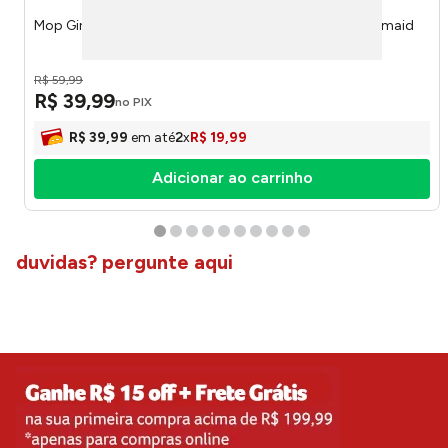
Mop Giratório 8l Com Esfregão126026801011 - Powermaid
R$
59
,
99
R$
39
,
99
no PIX
R$
39
,
99
em até
2
x
R$
19
,
99
Adicionar ao carrinho
duvidas? pergunte aqui