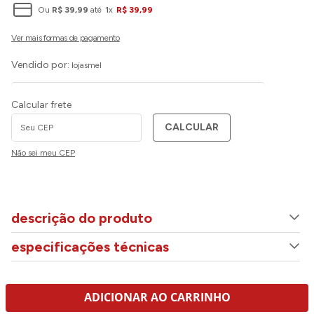
Ou
R$
39
,
99
até
1
x
R$
39
,
99
Vendido por:
lojasmel
Calcular frete
CALCULAR
Não sei meu CEP
descrição do produto
especificações técnicas
ADICIONAR AO CARRINHO