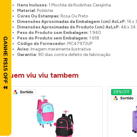
Itens Inclusos:
1 Mochila de Rodinhas Cerejinha
Material:
Poliéster
Cores Ou Estampas:
Rosa Ou Preto
Dimensões Aproximadas da Embalagem (cm) AxLxP:
16 x 
Dimensões Aproximadas do Produto (cm) AxLxP:
46 x 34 
Peso do Produto com Embalagem:
1.940
Peso do Produto sem Embalagem:
1.618
Código do Fornecedor:
MC47972UP
Aviso:
Imagem meramente ilustrativa
Garantia:
90 dias contra defeito de fabricação
quem viu viu tambem
28%
OFF