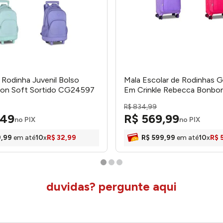
 Rodinha Juvenil Bolso
Mala Escolar de Rodinhas G
ylon Soft Sortido CG24597
Em Crinkle Rebecca Bonbon
RB24675 - Clio
R$
834
,
99
49
R$
569
,
99
no PIX
no PIX
9
,
99
em até
10
x
R$
32
,
99
R$
599
,
99
em até
10
x
R$
duvidas? pergunte aqui