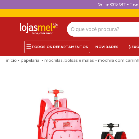
Ganhe R$15 OFF + Frete 
O que você procura?
NOVIDADES
$ EX
papelaria
mochilas, bolsas e malas
mochila com carrinh