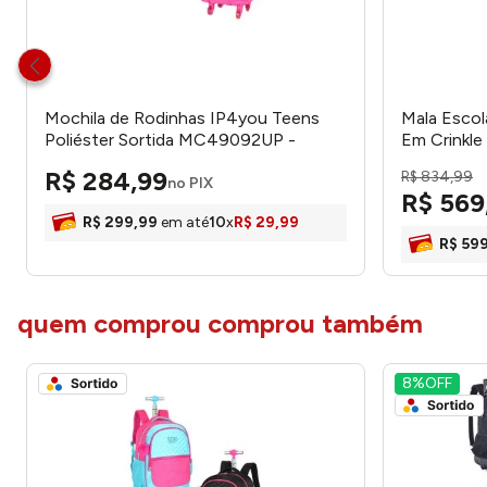
Mochila de Rodinhas IP4you Teens
Mala Escol
Poliéster Sortida MC49092UP -
Em Crinkle
Luxcel
RB24675 -
R$
284
,
99
R$
834
,
99
no PIX
R$
569
R$
299
,
99
em até
10
x
R$
29
,
99
R$
59
quem comprou comprou também
8%
OFF