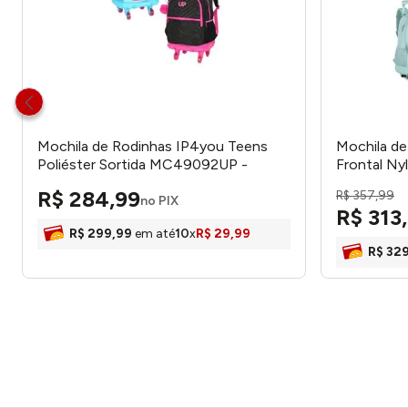
Mochila de Rodinhas IP4you Teens
Mochila de
Poliéster Sortida MC49092UP -
Frontal N
Luxcel
- Clio Style
R$
284
,
99
R$
357
,
99
no PIX
R$
313
,
R$
299
,
99
em até
10
x
R$
29
,
99
R$
32