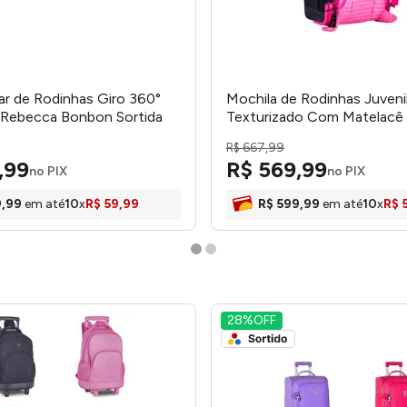
ar de Rodinhas Giro 360°
Mochila de Rodinhas Juveni
 Rebecca Bonbon Sortida
Texturizado Com Matelacê
 Clio
Bonbon Sortida RB24538 - 
R$
667
,
99
,
99
R$
569
,
99
no PIX
no PIX
9
,
99
em até
10
x
R$
59
,
99
R$
599
,
99
em até
10
x
R$
28%
OFF