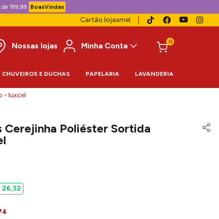
 de 199,99
BoasVindas
Cartão lojasmel
0
Nossas lojas
Minha Conta
CHUVEIROS E DUCHAS
PAPELARIA
LAVANDERIA
 - luxcel
 Cerejinha Poliéster Sortida
l
$
26
,
32
74