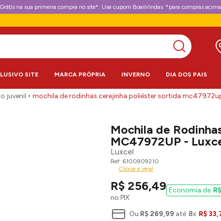
Grátis na sua primeira compra no site*. Use cupom BoasVindas. *para compras acima
CLUSIVO SITE
MARCA PRÓPRIA
INVERNO
DIA DOS PAIS
o juvenil
mochila de rodinhas cerejinha poliéster sortida mc47972up
Mochila de Rodinhas
MC47972UP - Luxce
Luxcel
6100909210
Clique e veja!
R$
256
,
49
R
no PIX
Ou
R$
269
,
99
até
8
x
R$
33
,