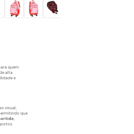
 para quem
de alta
ilidade e
o visual,
 permitindo que
sortido
,
gostos.