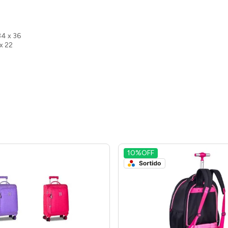
34 x 36
x 22
10%
OFF