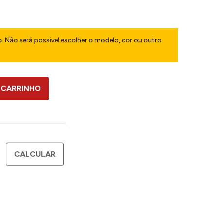
. Não será possivel escolher o modelo, cor ou outro
 CARRINHO
CALCULAR