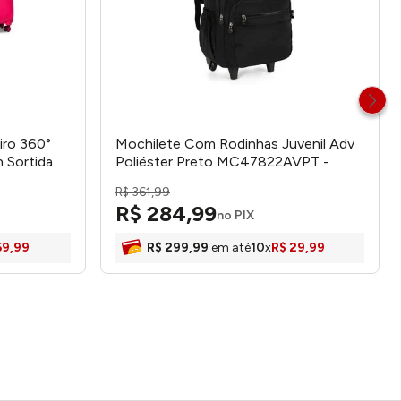
iro 360°
Mochilete Com Rodinhas Juvenil Adv
 Sortida
Poliéster Preto MC47822AVPT -
MaxLog
R$
361
,
99
R$
284
,
99
no PIX
59
,
99
R$
299
,
99
em até
10
x
R$
29
,
99