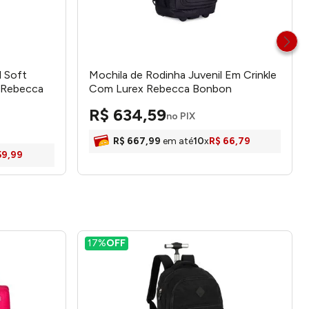
l Soft
Mochila de Rodinha Juvenil Em Crinkle
 Rebecca
Com Lurex Rebecca Bonbon
Clio
RB24530 - Clio
R$
634
,
59
no PIX
R$
667
,
99
em até
10
x
R$
66
,
79
59
,
99
17%
OFF